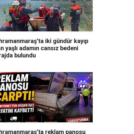
hramanmaraş’ta iki gündür kayıp
an yaşlı adamın cansız bedeni
rajda bulundu
hramanmaraş’ta reklam panosu