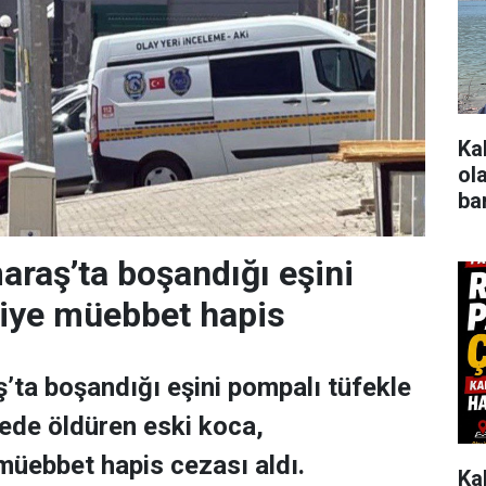
Ka
ol
ba
raş’ta boşandığı eşini
niye müebbet hapis
ta boşandığı eşini pompalı tüfekle
nede öldüren eski koca,
 müebbet hapis cezası aldı.
Ka