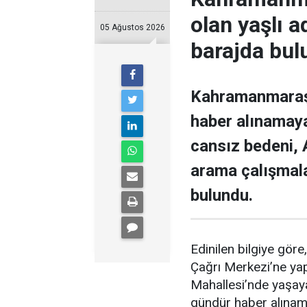
olan yaşlı 
05 Ağustos 2026
barajda bul
Kahramanmaraş’ı
haber alınamaya
cansız bedeni,
arama çalışmal
bulundu.
Edinilen bilgiye gör
Çağrı Merkezi’ne yapı
Mahallesi’nde yaşaya
gündür haber alınama