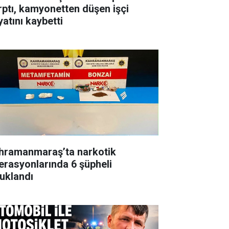
rptı, kamyonetten düşen işçi
yatını kaybetti
hramanmaraş’ta narkotik
erasyonlarında 6 şüpheli
tuklandı