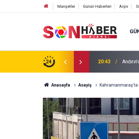
Manşetler
Günün Haberleri
Arşiv
S
GÜ
ıp olan yaşlı adamın cansız bedeni barajda
24
20:43
Andırın’
Anasayfa
Asayiş
Kahramanmaraş’ta b