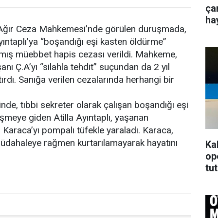
ça
ha
ğır Ceza Mahkemesi’nde görülen duruşmada,
Ayıntaplı’ya “boşandığı eşi kasten öldürme”
lmış müebbet hapis cezası verildi. Mahkeme,
anı Ç.A’yı “silahla tehdit” suçundan da 2 yıl
ırdı. Sanığa verilen cezalarında herhangi bir
nde, tıbbi sekreter olarak çalışan boşandığı eşi
şmeye giden Atilla Ayıntaplı, yaşanan
 Karaca’yı pompalı tüfekle yaraladı. Karaca,
üdahaleye rağmen kurtarılamayarak hayatını
Ka
op
tu