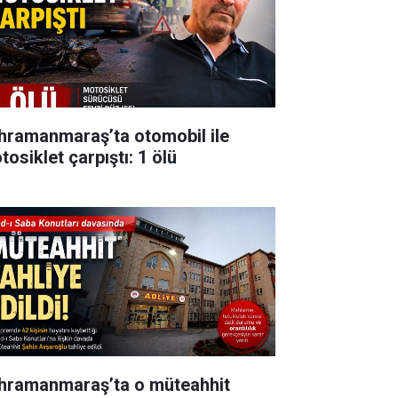
hramanmaraş’ta otomobil ile
osiklet çarpıştı: 1 ölü
hramanmaraş’ta o müteahhit