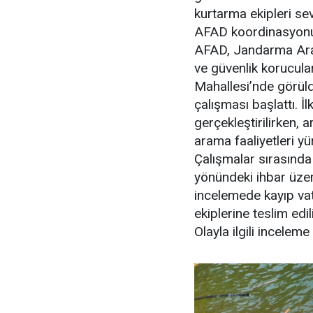
kurtarma ekipleri sev
AFAD koordinasyonu
AFAD, Jandarma Aram
ve güvenlik korucular
Mahallesi’nde görüld
çalışması başlattı. İ
gerçekleştirilirken, 
arama faaliyetleri yü
Çalışmalar sırasında
yönündeki ihbar üzeri
incelemede kayıp vata
ekiplerine teslim edil
Olayla ilgili inceleme 