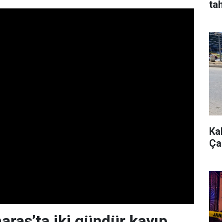
tah
Ka
Çar
aş’ta iki gündür kayıp