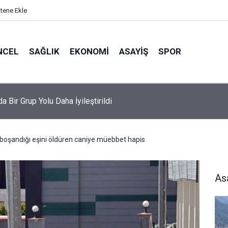
itene Ekle
NCEL
SAĞLIK
EKONOMI
ASAYIŞ
SPOR
da Bir Grup Yolu Daha İyileştirildi
oşandığı eşini öldüren caniye müebbet hapis
As