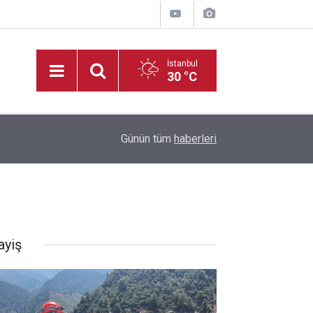
İstanbul
30 °C
20:35
Madrigal, Perşembe Günü KAFUM’da Sahne Ala
Günün tüm
haberleri
ayiş