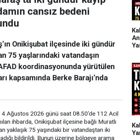
adamın cansız bedeni
undu
Ka
Anl
n Onikişubat ilçesinde iki gündür
Ya
n 75 yaşlarındaki vatandaşın
 AFAD koordinasyonunda yürütülen
arı kapsamında Berke Barajı’nda
e, 4 Ağustos 2026 günü saat 08.50’de 112 Acil
lan ihbarda, Onikişubat ilçesine bağlı Muratlı
Ka
n yaklaşık 75 yaşındaki bir vatandaştan iki
Yar
dığı bildirildi. Bunun üzerine bölgeye arama