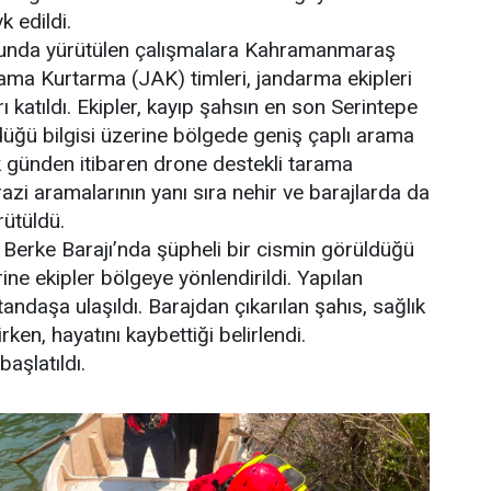
k edildi.
nda yürütülen çalışmalara Kahramanmaraş
a Kurtarma (JAK) timleri, jandarma ekipleri
ı katıldı. Ekipler, kayıp şahsın en son Serintepe
üğü bilgisi üzerine bölgede geniş çaplı arama
lk günden itibaren drone destekli tarama
arazi aramalarının yanı sıra nehir ve barajlarda da
rütüldü.
 Berke Barajı’nda şüpheli bir cismin görüldüğü
ne ekipler bölgeye yönlendirildi. Yapılan
ndaşa ulaşıldı. Barajdan çıkarılan şahıs, sağlık
irken, hayatını kaybettiği belirlendi.
başlatıldı.