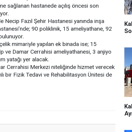
leme sağlanan hastanede açılış öncesi son
yor.
de Necip Fazıl Şehir Hastanesi yanında inşa
Ka
stanesi’nde; 90 poliklinik, 15 ameliyathane, 92
So
bulunuyor.
elik mimariyle yapılan ek binada ise; 15
alp ve Damar Cerrahisi ameliyathanesi, 3 anjiyo
ım yatağı yer alacak.
r Cerrahisi Merkezi niteliğinde hizmet verecek
ı bir Fizik Tedavi ve Rehabilitasyon Ünitesi de
Ka
Ay