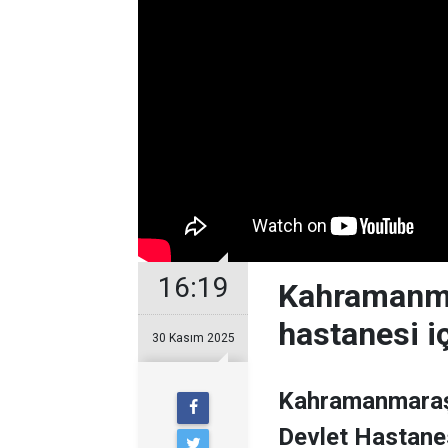
16:19
Kahramanmar
hastanesi i
30 Kasım 2025
Kahramanmaraş’
Devlet Hastanes