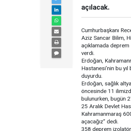
açılacak.
Cumhurbaşkanı Recep
Aziz Sancar Bilim, H
açıklamada deprem böl
verdi.
Erdoğan, Kahramanma
Hastanesi’nin bu yı
duyurdu.
Erdoğan, sağlık alty
öncesinde 11 ilimiz
bulunurken, bugün 2
25 Aralık Devlet Hast
Kahramanmaraş 600 y
açacağız” dedi.
358 deprem izolatörü