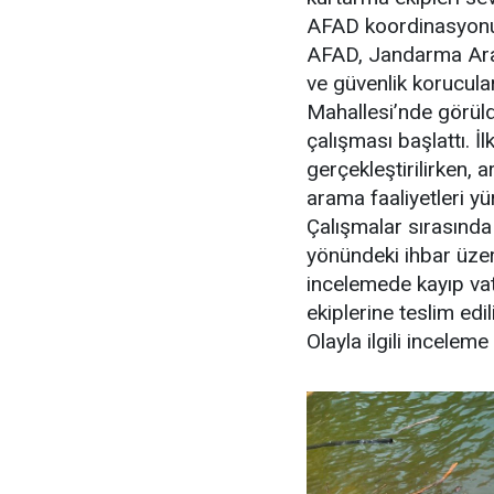
AFAD koordinasyonu
AFAD, Jandarma Aram
ve güvenlik korucular
Mahallesi’nde görüld
çalışması başlattı. İ
gerçekleştirilirken, 
arama faaliyetleri yü
Çalışmalar sırasında
yönündeki ihbar üzeri
incelemede kayıp vata
ekiplerine teslim edil
Olayla ilgili inceleme 