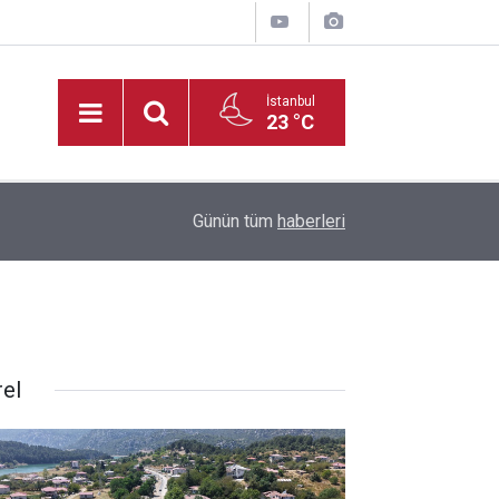
İstanbul
23 °C
Kahramanmaraş’ta reklam panosu çarptı, kamyone
20:01
Günün tüm
haberleri
kaybetti
rel