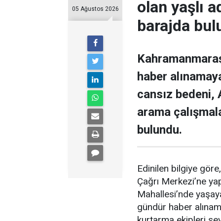
olan yaşlı 
05 Ağustos 2026
barajda bul
Kahramanmaraş’ı
haber alınamaya
cansız bedeni,
arama çalışmal
bulundu.
Edinilen bilgiye gör
Çağrı Merkezi’ne yapı
Mahallesi’nde yaşaya
gündür haber alınama
kurtarma ekipleri sev