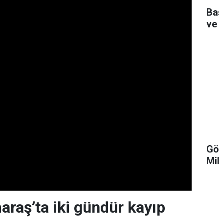
Ba
ve
Gö
Mi
aş’ta iki gündür kayıp