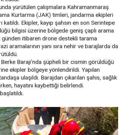
nda yürütülen çalışmalara Kahramanmaraş
a Kurtarma (JAK) timleri, jandarma ekipleri
ı katıldı. Ekipler, kayıp şahsın en son Serintepe
üğü bilgisi üzerine bölgede geniş çaplı arama
lk günden itibaren drone destekli tarama
arazi aramalarının yanı sıra nehir ve barajlarda da
rütüldü.
 Berke Barajı’nda şüpheli bir cismin görüldüğü
ne ekipler bölgeye yönlendirildi. Yapılan
ndaşa ulaşıldı. Barajdan çıkarılan şahıs, sağlık
irken, hayatını kaybettiği belirlendi.
başlatıldı.