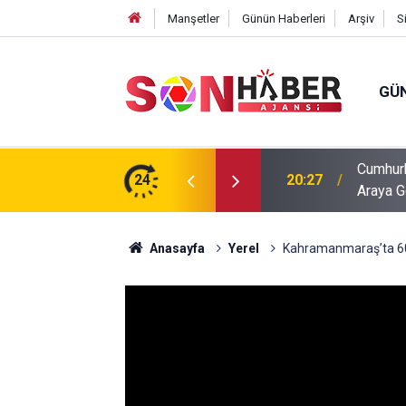
Manşetler
Günün Haberleri
Arşiv
S
GÜ
ık Ortaokulu Şehitlerinin Aileleriyle Bir
24
20:17
Ağustos
Anasayfa
Yerel
Kahramanmaraş’ta 600 