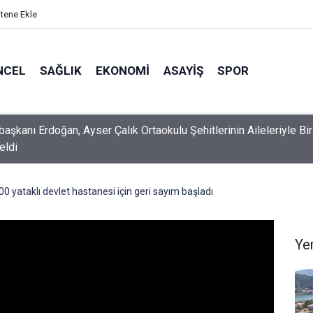
itene Ekle
NCEL
SAĞLIK
EKONOMI
ASAYIŞ
SPOR
 Fuarı’nda Unutulmaz Dedublüman Gecesi
yataklı devlet hastanesi için geri sayım başladı
Ye