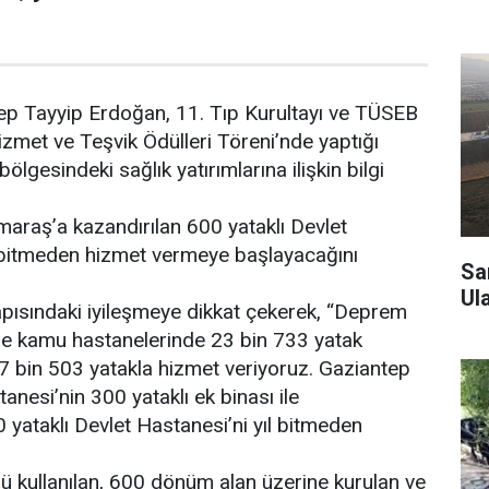
 Tayyip Erdoğan, 11. Tıp Kurultayı ve TÜSEB
izmet ve Teşvik Ödülleri Töreni’nde yaptığı
gesindeki sağlık yatırımlarına ilişkin bilgi
raş’a kazandırılan 600 yataklı Devlet
l bitmeden hizmet vermeye başlayacağını
Sa
Ul
apısındaki iyileşmeye dikkat çekerek, “Deprem
de kamu hastanelerinde 23 bin 733 yatak
7 bin 503 yatakla hizmet veriyoruz. Gaziantep
anesi’nin 300 yataklı ek binası ile
ataklı Devlet Hastanesi’ni yıl bitmeden
 kullanılan, 600 dönüm alan üzerine kurulan ve