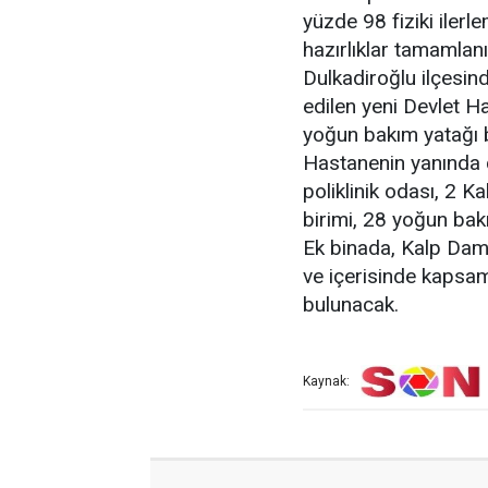
yüzde 98 fiziki iler
hazırlıklar tamamlanı
Dulkadiroğlu ilçesin
edilen yeni Devlet Ha
yoğun bakım yatağı 
Hastanenin yanında ç
poliklinik odası, 2 K
birimi, 28 yoğun bak
Ek binada, Kalp Dama
ve içerisinde kapsaml
bulunacak.
Kaynak: