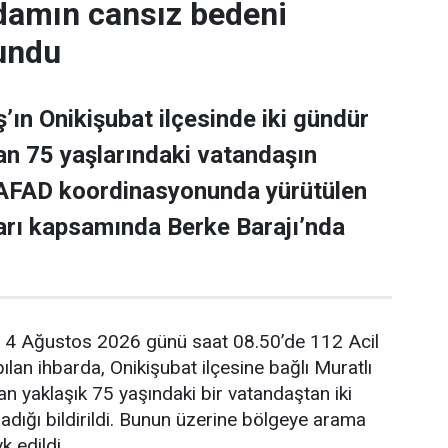
adamın cansız bedeni
undu
n Onikişubat ilçesinde iki gündür
n 75 yaşlarındaki vatandaşın
 AFAD koordinasyonunda yürütülen
arı kapsamında Berke Barajı’nda
e, 4 Ağustos 2026 günü saat 08.50’de 112 Acil
lan ihbarda, Onikişubat ilçesine bağlı Muratlı
n yaklaşık 75 yaşındaki bir vatandaştan iki
dığı bildirildi. Bunun üzerine bölgeye arama
k edildi.