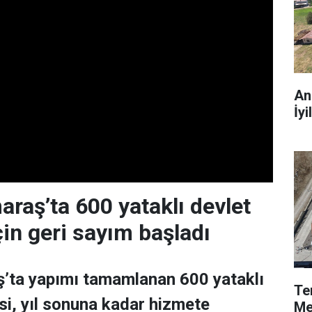
An
İyi
aş’ta 600 yataklı devlet
çin geri sayım başladı
ta yapımı tamamlanan 600 yataklı
Te
i, yıl sonuna kadar hizmete
Me