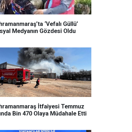
hramanmaraş’ta ‘Vefalı Güllü’
syal Medyanın Gözdesi Oldu
hramanmaraş İtfaiyesi Temmuz
ında Bin 470 Olaya Müdahale Etti