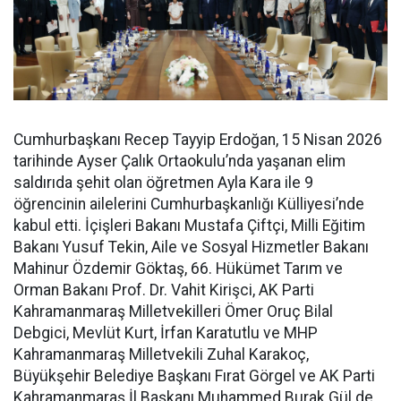
Cumhurbaşkanı Recep Tayyip Erdoğan, 15 Nisan 2026
tarihinde Ayser Çalık Ortaokulu’nda yaşanan elim
saldırıda şehit olan öğretmen Ayla Kara ile 9
öğrencinin ailelerini Cumhurbaşkanlığı Külliyesi’nde
kabul etti. İçişleri Bakanı Mustafa Çiftçi, Milli Eğitim
Bakanı Yusuf Tekin, Aile ve Sosyal Hizmetler Bakanı
Mahinur Özdemir Göktaş, 66. Hükümet Tarım ve
Orman Bakanı Prof. Dr. Vahit Kirişci, AK Parti
Kahramanmaraş Milletvekilleri Ömer Oruç Bilal
Debgici, Mevlüt Kurt, İrfan Karatutlu ve MHP
Kahramanmaraş Milletvekili Zuhal Karakoç,
Büyükşehir Belediye Başkanı Fırat Görgel ve AK Parti
Kahramanmaraş İl Başkanı Muhammed Burak Gül de