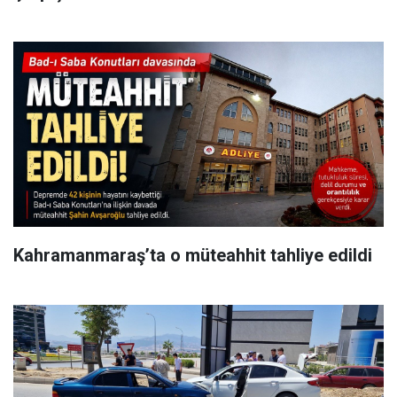
Kahramanmaraş’ta o müteahhit tahliye edildi