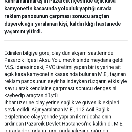
Kahramanmaraş’ın Pazarcık ilçesinde açık kasa
kamyonetin kasasında yolculuk yaptığı sırada
reklam panosunun çarpması sonucu araçtan
düşerek ağır yaralanan kişi, kaldırıldığı hastanede
yaşamını yitirdi.
Edinilen bilgiye göre, olay dün akşam saatlerinde
Pazarcık ilçesi Aksu Yolu mevkisinde meydana geldi.
M.Ş. idaresindeki, PVC üretimi yapan bir iş yerine ait
açık kasa kamyonetin kasasında bulunan M.E., taşınan
reklam panosunun seyir halindeyken rüzgarın etkisiyle
savrularak kendisine çarpması sonucu dengesini
kaybedip araçtan düştü.
İhbar üzerine olay yerine sağlık ve güvenlik ekipleri
sevk edildi. Ağır yaralanan M.E., 112 Acil Sağlık
ekiplerince olay yerinde yapılan ilk müdahalenin
ardından Pazarcık Devlet Hastanesi’ne kaldırıldı. M.E.,
burada doktorların tüm müdahalesine rağmen