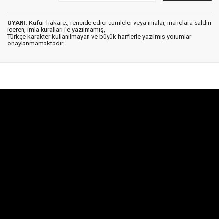
UYARI:
Küfür, hakaret, rencide edici cümleler veya imalar, inançlara saldırı
içeren, imla kuralları ile yazılmamış,
Türkçe karakter kullanılmayan ve büyük harflerle yazılmış yorumlar
onaylanmamaktadır.