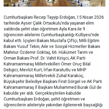
Cumhurbaşkanı Recep Tayyip Erdoğan, 15 Nisan 2026
tarihinde Ayser Çalık Ortaokulu’nda yaşanan elim
saldırıda şehit olan öğretmen Ayla Kara ile 9
öğrencinin ailelerini Cumhurbaşkanlığı Külliyesi’nde
kabul etti. İçişleri Bakanı Mustafa Çiftçi, Milli Eğitim
Bakanı Yusuf Tekin, Aile ve Sosyal Hizmetler Bakanı
Mahinur Özdemir Göktaş, 66. Hükümet Tarım ve
Orman Bakanı Prof. Dr. Vahit Kirişci, AK Parti
Kahramanmaraş Milletvekilleri Ömer Oruç Bilal
Debgici, Mevlüt Kurt, İrfan Karatutlu ve MHP
Kahramanmaraş Milletvekili Zuhal Karakoç,
Büyükşehir Belediye Başkanı Fırat Görgel ve AK Parti
Kahramanmaraş İl Başkanı Muhammed Burak Gül de
kabulde yer aldı. Gerçekleştirilen kabulde
Cumhurbaşkanı Erdoğan, şehit öğretmen ve
öğrencilerin aileleriyle yakından ilgilenerek başsağlığı