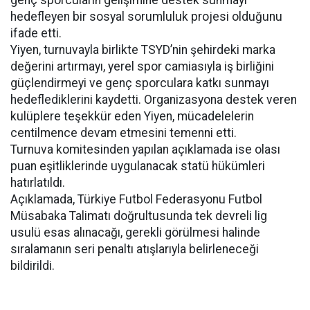
genç sporcuların gelişimine destek sunmayı
hedefleyen bir sosyal sorumluluk projesi olduğunu
ifade etti.
Yiyen, turnuvayla birlikte TSYD’nin şehirdeki marka
değerini artırmayı, yerel spor camiasıyla iş birliğini
güçlendirmeyi ve genç sporculara katkı sunmayı
hedeflediklerini kaydetti. Organizasyona destek veren
kulüplere teşekkür eden Yiyen, mücadelelerin
centilmence devam etmesini temenni etti.
Turnuva komitesinden yapılan açıklamada ise olası
puan eşitliklerinde uygulanacak statü hükümleri
hatırlatıldı.
Açıklamada, Türkiye Futbol Federasyonu Futbol
Müsabaka Talimatı doğrultusunda tek devreli lig
usulü esas alınacağı, gerekli görülmesi halinde
sıralamanın seri penaltı atışlarıyla belirleneceği
bildirildi.