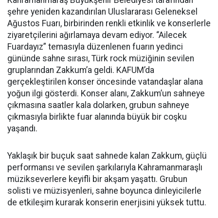
Kahramanmaraş Büyükşehir Belediyesi tarafından
şehre yeniden kazandırılan Uluslararası Geleneksel
Ağustos Fuarı, birbirinden renkli etkinlik ve konserlerle
ziyaretçilerini ağırlamaya devam ediyor. “Ailecek
Fuardayız” temasıyla düzenlenen fuarın yedinci
gününde sahne sırası, Türk rock müziğinin sevilen
gruplarından Zakkum’a geldi. KAFUM’da
gerçekleştirilen konser öncesinde vatandaşlar alana
yoğun ilgi gösterdi. Konser alanı, Zakkum’un sahneye
çıkmasına saatler kala dolarken, grubun sahneye
çıkmasıyla birlikte fuar alanında büyük bir coşku
yaşandı.
Yaklaşık bir buçuk saat sahnede kalan Zakkum, güçlü
performansı ve sevilen şarkılarıyla Kahramanmaraşlı
müzikseverlere keyifli bir akşam yaşattı. Grubun
solisti ve müzisyenleri, sahne boyunca dinleyicilerle
de etkileşim kurarak konserin enerjisini yüksek tuttu.