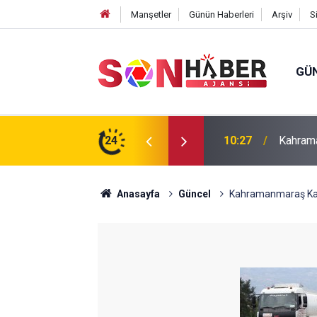
Manşetler
Günün Haberleri
Arşiv
S
GÜ
ın Yedinci Gününe Zakkum Damgası
24
10:20
Hanife 
Anasayfa
Güncel
Kahramanmaraş Kap