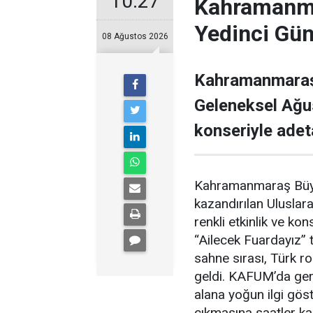
10:27
Kahramanma
Yedinci Gü
08 Ağustos 2026
Kahramanmaraş 
Geleneksel Ağu
konseriyle adet
Kahramanmaraş Büyük
kazandırılan Uluslar
renkli etkinlik ve ko
“Ailecek Fuardayız”
sahne sırası, Türk r
geldi. KAFUM’da ger
alana yoğun ilgi gös
çıkmasına saatler ka