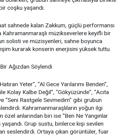
bir coşku yaşandı.
saat sahnede kalan Zakkum, güçlü performansı
yla Kahramanmaraşlı müzikseverlere keyifli bir
n solisti ve müzisyenleri, sahne boyunca
ileşim kurarak konserin enerjisini yüksek tuttu.
 Bir Ağızdan Söylendi
tıran Yeter”, “Al Gece Yarılarımı Benden”,
le Kolay Kalbe Değil”, “Gökyüzünde”, “Acıta
 ve “Seni Rastgele Sevmedim” gibi grubun
slendirdi. Kahramanmaraşlıların yoğun ilgi
n özel anlarından biri ise “Ben Ne Yangınlar
aşandı. Grup sustu, binlerce kişi sevilen
an seslendirdi. Ortaya çıkan görüntüler, fuar