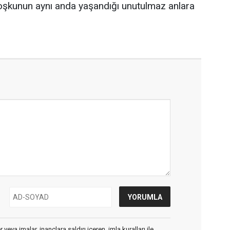
oşkunun aynı anda yaşandığı unutulmaz anlara
veya imalar, inançlara saldırı içeren, imla kuralları ile