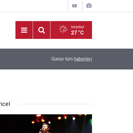
İstanbul
27 °C
10:08
TSYD Kahramanmaraş Cup’ta altyapı heyecanı s
Günün tüm
haberleri
ncel