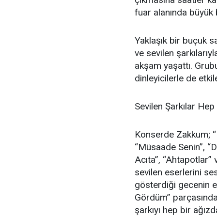
fuar alanında büyük 
Yaklaşık bir buçuk 
ve sevilen şarkıları
akşam yaşattı. Grubu
dinleyicilerle de etk
Sevilen Şarkılar Hep
Konserde Zakkum; “Ha
“Müsaade Senin”, “Di
Acıta”, “Ahtapotlar”
sevilen eserlerini se
gösterdiği gecenin e
Gördüm” parçasında y
şarkıyı hep bir ağızd