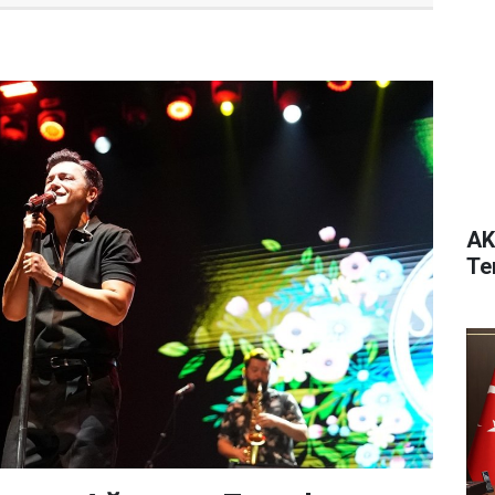
AK
Te