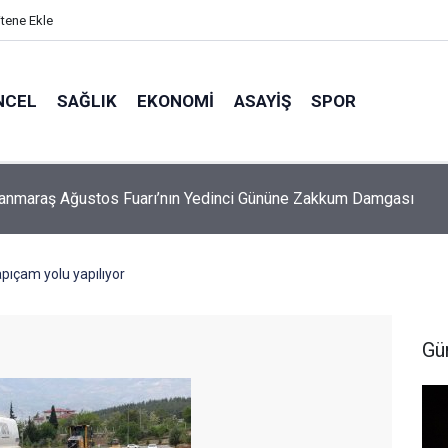
itene Ekle
NCEL
SAĞLIK
EKONOMI
ASAYIŞ
SPOR
Öksüz: Fabrikalar bizim değil, milletin bize emanetidir
ıçam yolu yapılıyor
Gü