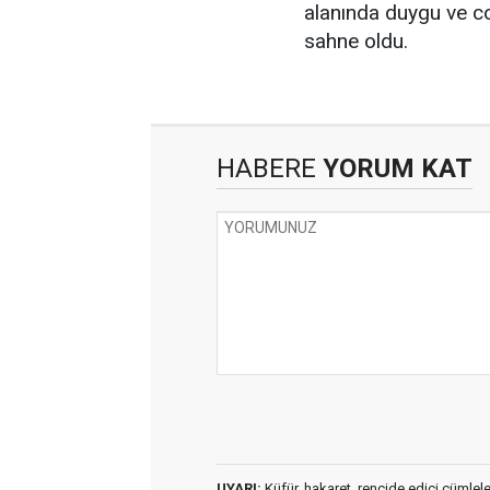
alanında duygu ve c
sahne oldu.
HABERE
YORUM KAT
UYARI:
Küfür, hakaret, rencide edici cümleler 