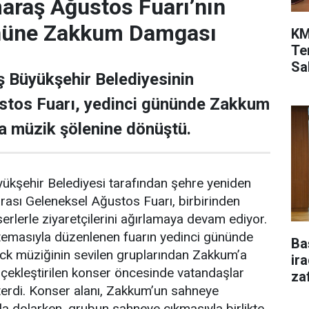
raş Ağustos Fuarı’nın
nüne Zakkum Damgası
KM
Te
Sah
Büyükşehir Belediyesinin
stos Fuarı, yedinci gününde Zakkum
a müzik şölenine dönüştü.
şehir Belediyesi tarafından şehre yeniden
arası Geleneksel Ağustos Fuarı, birbirinden
nserlerle ziyaretçilerini ağırlamaya devam ediyor.
 temasıyla düzenlenen fuarın yedinci gününde
Ba
ock müziğinin sevilen gruplarından Zakkum’a
ir
çekleştirilen konser öncesinde vatandaşlar
za
terdi. Konser alanı, Zakkum’un sahneye
la dolarken, grubun sahneye çıkmasıyla birlikte