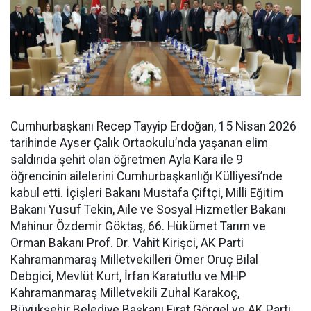
Cumhurbaşkanı Recep Tayyip Erdoğan, 15 Nisan 2026
tarihinde Ayser Çalık Ortaokulu’nda yaşanan elim
saldırıda şehit olan öğretmen Ayla Kara ile 9
öğrencinin ailelerini Cumhurbaşkanlığı Külliyesi’nde
kabul etti. İçişleri Bakanı Mustafa Çiftçi, Milli Eğitim
Bakanı Yusuf Tekin, Aile ve Sosyal Hizmetler Bakanı
Mahinur Özdemir Göktaş, 66. Hükümet Tarım ve
Orman Bakanı Prof. Dr. Vahit Kirişci, AK Parti
Kahramanmaraş Milletvekilleri Ömer Oruç Bilal
Debgici, Mevlüt Kurt, İrfan Karatutlu ve MHP
Kahramanmaraş Milletvekili Zuhal Karakoç,
Büyükşehir Belediye Başkanı Fırat Görgel ve AK Parti