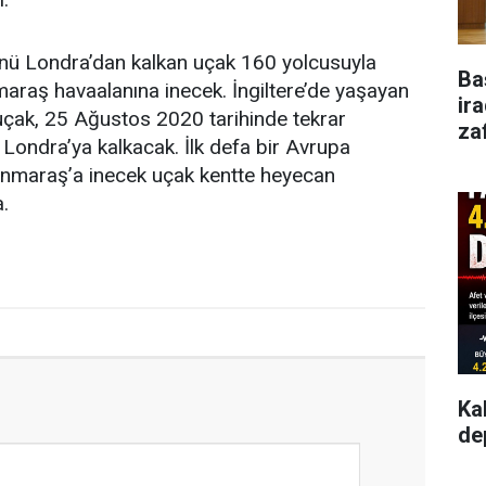
 Londra’dan kalkan uçak 160 yolcusuyla
Ba
raş havaalanına inecek. İngiltere’de yaşayan
ir
 uçak, 25 Ağustos 2020 tarihinde tekrar
za
ondra’ya kalkacak. İlk defa bir Avrupa
nmaraş’a inecek uçak kentte heyecan
.
Ka
de