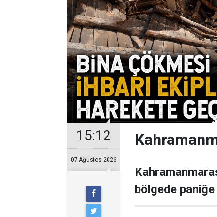
15:12
Kahramanma
07 Ağustos 2026
Kahramanmaraş’
bölgede paniğe