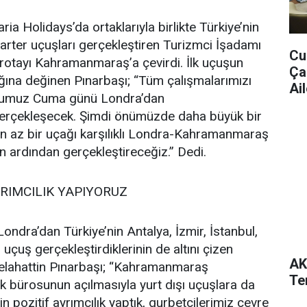
Caria Holidays’da ortaklarıyla birlikte Türkiye’nin
charter uçuşları gerçekleştiren Turizmci İşadamı
Cu
 rotayı Kahramanmaraş’a çevirdi. İlk uçuşun
Ça
ına değinen Pınarbaşı; “Tüm çalışmalarımızı
Ail
uşumuz Cuma günü Londra’dan
rçekleşecek. Şimdi önümüzde daha büyük bir
en az bir uçağı karşılıklı Londra-Kahramanmaraş
rin ardından gerçekleştireceğiz.” Dedi.
YRIMCILIK YAPIYORUZ
ndra’dan Türkiye’nin Antalya, İzmir, İstanbul,
9 uçuş gerçekleştirdiklerinin de altını çizen
AK
Selahattin Pınarbaşı; “Kahramanmaraş
Te
 bürosunun açılmasıyla yurt dışı uçuşlara da
çin pozitif ayrımcılık yaptık, gurbetçilerimiz çevre