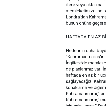
illere veya aktarmal
memleketimize indire
Londra’dan Kahraman
bunun önüne geçerek 
HAFTADA EN AZ Bİ
Hedefinin daha büyü
“Kahramanmaraş’ın tar
İngiltere’de memleket
de planlarımız var; İ
haftada en az bir u
sağlayacağız. Kahra
konaklama ve diğer il
Kahramanmaraş’tan L
Kahramanmaraş’ımızı
için çalışıyoruz.” Ded