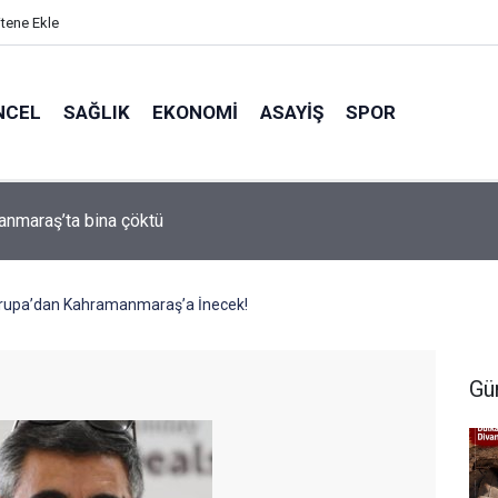
itene Ekle
NCEL
SAĞLIK
EKONOMI
ASAYIŞ
SPOR
arası Bisiklet Yarışması’nda En Zorlu Etap Tamamlandı
Avrupa’dan Kahramanmaraş’a İnecek!
Gü