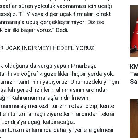
ı saatler süren yolculuk yapmaması için uçağı
ceğiz. THY veya diğer uçak firmaları direkt
maraş’a uçuş gerçekleştirmiyor. Biz ise
bir ilki başarıyoruz.” Dedi.
R UÇAK İNDİRMEYİ HEDEFLİYORUZ
k olduğuna da vurgu yapan Pınarbaşı;
KM
ihi ve coğrafik güzellikleri hiçbir yerde yok.
Te
Sah
imizin tanıtımını yapıyoruz. Önümüzdeki yıl için
nşallah gerekli izinlerin alınmasının ardından
çağın Kahramanmaraş’a indirilmesini
manmaraş merkezli turizm rotası çizip, kente
leri turizm amaçlı ziyaretlerin ardından tekrar
ondra’ya uçağı kaldıracağız.
n turizm anlamında daha iyi yerlere gelmesi
i.