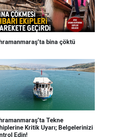
hramanmaraş’ta bina çöktü
hramanmaraş’ta Tekne
iplerine Kritik Uyarı; Belgelerinizi
ntrol Edin!