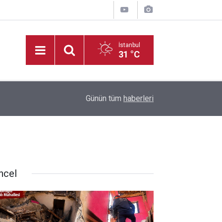
İstanbul
31 °C
14:35
Kahramanmaraş’ta Tekne Sahiplerine Kritik Uyarı;
Günün tüm
haberleri
ncel