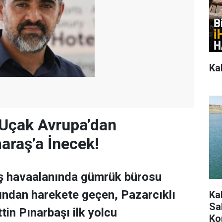
Ka
r Uçak Avrupa’dan
raş’a İnecek!
 havaalanında gümrük bürosu
ından harekete geçen, Pazarcıklı
Ka
Sah
tin Pınarbaşı ilk yolcu
Ko