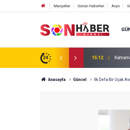
Manşetler
Günün Haberleri
Arşiv
S
GÜ
24
14:41
Uluslar
Anasayfa
Güncel
İlk Defa Bir Uçak 