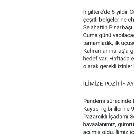
İngiltere’de 5 yıldır 
çeşitli bölgelerine 
Selahattin Pınarbaşı
Cuma günü yapılacağ
tamamladık, ilk uç
Kahramanmaraş’a ge
hedef var. Haftada 
olarak gerekli izinle
İLİMİZE POZİTİF A
Pandemi sürecinde Lo
Kayseri gibi illerine 
Pazarcıklı İşadamı 
havaalanımız, gümrük
açılmış oldu. İlimiz i