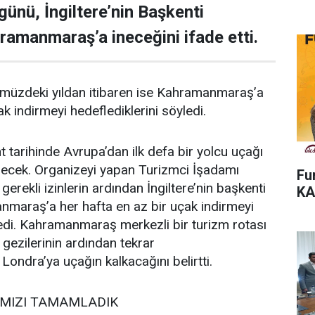
ünü, İngiltere’nin Başkenti
amanmaraş’a ineceğini ifade etti.
ümüzdeki yıldan itibaren ise Kahramanmaraş’a
k indirmeyi hedeflediklerini söyledi.
arihinde Avrupa’dan ilk defa bir yolcu uçağı
cek. Organizeyi yapan Turizmci İşadamı
Fu
gerekli izinlerin ardından İngiltere’nin başkenti
KA
maraş’a her hafta en az bir uçak indirmeyi
ledi. Kahramanmaraş merkezli bir turizm rotası
m gezilerinin ardından tekrar
ndra’ya uçağın kalkacağını belirtti.
MIZI TAMAMLADIK