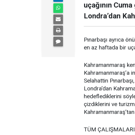
uçağının Cuma g
Londra’dan Kahr
Pınarbaşı ayrıca ön
en az haftada bir uça
Kahramanmaraş kent t
Kahramanmaraş’a ine
Selahattin Pınarbaşı, 
Londra’dan Kahraman
hedeflediklerini söy
çizdiklerini ve turiz
Kahramanmaraş’tan Lo
TÜM ÇALIŞMALARI