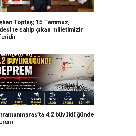
şkan Toptaş; 15 Temmuz,
adesine sahip çıkan milletimizin
feridir
hramanmaraş’ta 4.2 büyüklüğünde
prem