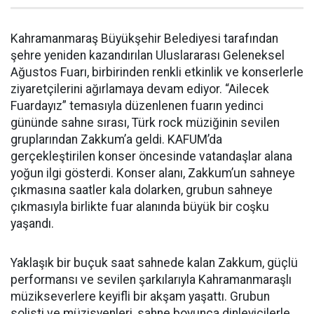
Kahramanmaraş Büyükşehir Belediyesi tarafından
şehre yeniden kazandırılan Uluslararası Geleneksel
Ağustos Fuarı, birbirinden renkli etkinlik ve konserlerle
ziyaretçilerini ağırlamaya devam ediyor. “Ailecek
Fuardayız” temasıyla düzenlenen fuarın yedinci
gününde sahne sırası, Türk rock müziğinin sevilen
gruplarından Zakkum’a geldi. KAFUM’da
gerçekleştirilen konser öncesinde vatandaşlar alana
yoğun ilgi gösterdi. Konser alanı, Zakkum’un sahneye
çıkmasına saatler kala dolarken, grubun sahneye
çıkmasıyla birlikte fuar alanında büyük bir coşku
yaşandı.
Yaklaşık bir buçuk saat sahnede kalan Zakkum, güçlü
performansı ve sevilen şarkılarıyla Kahramanmaraşlı
müzikseverlere keyifli bir akşam yaşattı. Grubun
solisti ve müzisyenleri, sahne boyunca dinleyicilerle