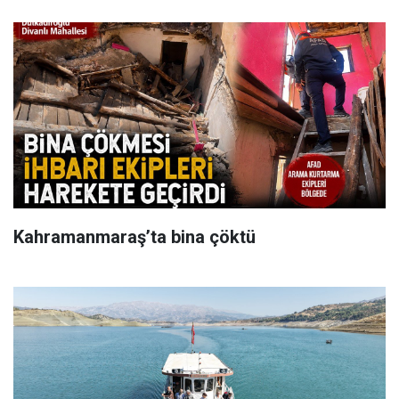
Kahramanmaraş’ta bina çöktü