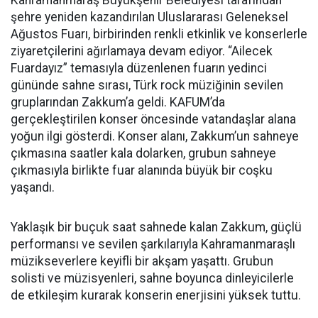
Kahramanmaraş Büyükşehir Belediyesi tarafından
şehre yeniden kazandırılan Uluslararası Geleneksel
Ağustos Fuarı, birbirinden renkli etkinlik ve konserlerle
ziyaretçilerini ağırlamaya devam ediyor. “Ailecek
Fuardayız” temasıyla düzenlenen fuarın yedinci
gününde sahne sırası, Türk rock müziğinin sevilen
gruplarından Zakkum’a geldi. KAFUM’da
gerçekleştirilen konser öncesinde vatandaşlar alana
yoğun ilgi gösterdi. Konser alanı, Zakkum’un sahneye
çıkmasına saatler kala dolarken, grubun sahneye
çıkmasıyla birlikte fuar alanında büyük bir coşku
yaşandı.
Yaklaşık bir buçuk saat sahnede kalan Zakkum, güçlü
performansı ve sevilen şarkılarıyla Kahramanmaraşlı
müzikseverlere keyifli bir akşam yaşattı. Grubun
solisti ve müzisyenleri, sahne boyunca dinleyicilerle
de etkileşim kurarak konserin enerjisini yüksek tuttu.