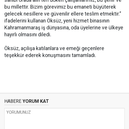
sahibi orada alın teri döken çalışanlarımız, bu şehir ve
bu millettir. Bizim görevimiz bu emaneti büyüterek
gelecek nesillere ve güvenilir ellere teslim etmektir.”
ifadelerini kullanan Öksüz, yeni hizmet binasının
Kahramanmaraş iş dünyasına, oda üyelerine ve ülkeye
hayırlı olmasını diledi.
Öksüz, açılışa katılanlara ve emeği geçenlere
teşekkür ederek konuşmasını tamamladı.
HABERE
YORUM KAT