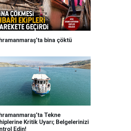
hramanmaraş’ta bina çöktü
hramanmaraş’ta Tekne
iplerine Kritik Uyarı; Belgelerinizi
ntrol Edin!