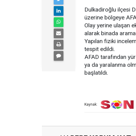
Dulkadiroğlu ilçesi Di
üzerine bölgeye AFAD
Olay yerine ulaşan ek
alarak binada arama 
Yapılan fiziki incel
tespit edildi.
AFAD tarafından yürü
ya da yaralanma olmad
başlatıldı.
Kaynak: