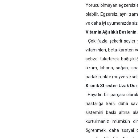
Yorucu olmayan egzersizler
olabilir. Egzersiz, aynı za
ve daha iyi uyumanızda size
Vitamin Ağırlıklı Beslenin.
Çok fazla şekerli şeyler
vitaminleri, beta-karoten 
sebze tüketerek bağışıklığı
üzüm, lahana, soğan, ıspa
parlak renkte meyve ve seb
Kronik Stresten Uzak Dur
Hayatın bir parçası olara
hastalığa karşı daha sav
sistemini baskı altına al
kurtulmanız mümkün olm
öğrenmek, daha sosyal ol