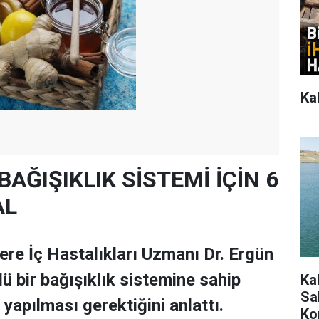
Ka
BAĞIŞIKLIK SİSTEMİ İÇİN 6
AL
re İç Hastalıkları Uzmanı Dr. Ergün
ü bir bağışıklık sistemine sahip
Ka
Sah
 yapılması gerektiğini anlattı.
Ko