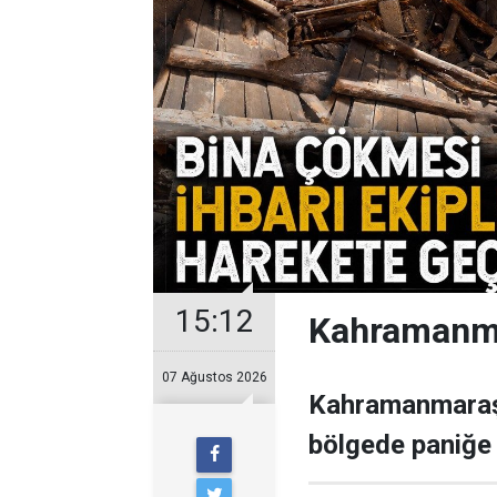
15:12
Kahramanma
07 Ağustos 2026
Kahramanmaraş’
bölgede paniğe