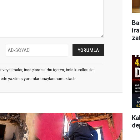
Ba
ir
za
veya imalar, inançlara saldırı içeren, imla kuralları ile
flerle yazılmış yorumlar onaylanmamaktadır.
Ka
de