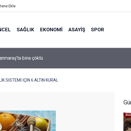
itene Ekle
NCEL
SAĞLIK
EKONOMI
ASAYIŞ
SPOR
arası Bisiklet Yarışması’nda En Zorlu Etap Tamamlandı
IK SİSTEMİ İÇİN 6 ALTIN KURAL
Gü