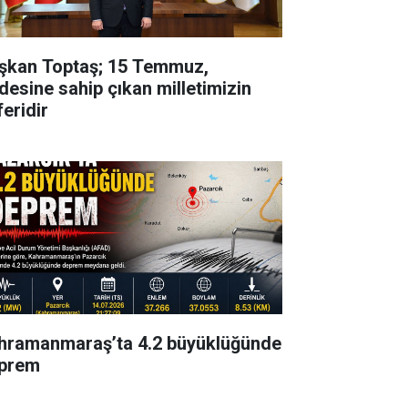
şkan Toptaş; 15 Temmuz,
adesine sahip çıkan milletimizin
feridir
hramanmaraş’ta 4.2 büyüklüğünde
prem