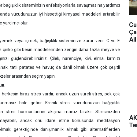
 bağışıklık sisteminizin enfeksiyonlarla savaşmasına yardımcı
manda vücudunuzun iyi hissettiği kimyasal maddeleri artırabilir
 yardımcı olur.
Cu
Ça
Ail
 yemek veya içmek, bağışıklık sisteminize zarar verir. C ve E
ve çinko gibi besin maddelerinden zengin daha fazla meyve ve
nızı güçlendirebilirsiniz. Çilek, narenciye, kivi, elma, kırmızı
nak, tatlı patates ve havuç da dahil olmak üzere çok çeşitli
zeler arasından seçim yapın.
un.
k herkesin biraz stres vardır; ancak uzun süreli stres, pek çok
unmasız hale getirir. Kronik stres, vücudunuzun bağışıklık
an stres hormonlarının akışına maruz bırakır. Stresinizden
AK
ayabilir, ancak onu idare etme konusunda meditasyon
Te
mak; gerektiğinde danışmanlık almak gibi alternatiflerden