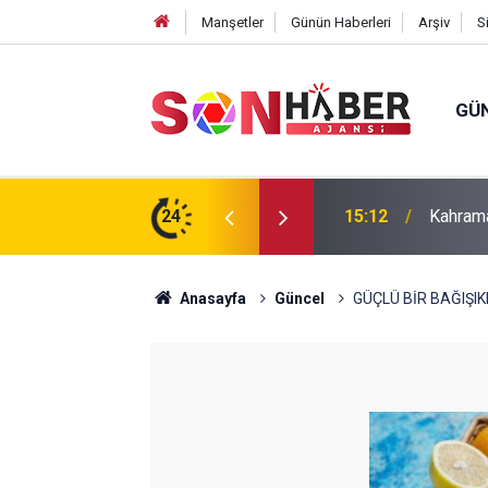
Manşetler
Günün Haberleri
Arşiv
S
GÜ
24
14:41
Uluslar
Anasayfa
Güncel
GÜÇLÜ BİR BAĞIŞIKL