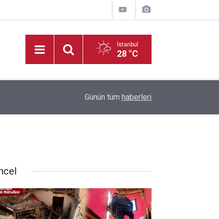
İstanbul
28 °C
14:35
Kahramanmaraş’ta Tekne Sahiplerine Kritik Uyarı;
Günün tüm
haberleri
ncel