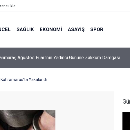
itene Ekle
NCEL
SAĞLIK
EKONOMI
ASAYIŞ
SPOR
Öksüz: Fabrikalar bizim değil, milletin bize emanetidir
i Kahramaras'ta Yakalandı
Gü