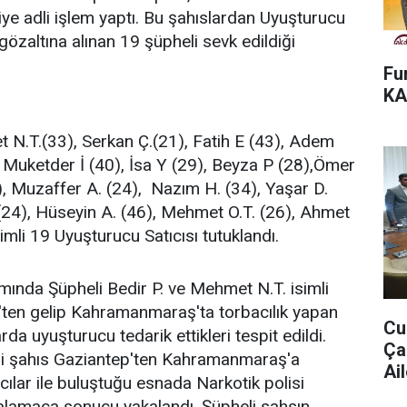
ye adli işlem yaptı. Bu şahıslardan Uyuşturucu
gözaltına alınan 19 şüpheli sevk edildiği
Fu
KA
n
 N.T.(33), Serkan Ç.(21), Fatih E (43), Adem
Muketder İ (40), İsa Y (29), Beyza P (28),Ömer
, Muzaffer A. (24), Nazım H. (34), Yaşar D.
24), Hüseyin A. (46), Mehmet O.T. (26), Ahmet
simli 19 Uyuşturucu Satıcısı tutuklandı.
ında Şüpheli Bedir P. ve Mehmet N.T. isimli
'ten gelip Kahramanmaraş'ta torbacılık yapan
Cu
rda uyuşturucu tedarik ettikleri tespit edildi.
Ça
li şahıs Gaziantep'ten Kahramanmaraş'a
Ail
cılar ile buluştuğu esnada Narkotik polisi
alamaca sonucu yakalandı. Şüpheli sahsın