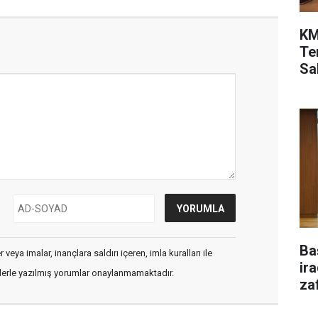
KM
Te
Sah
Ba
veya imalar, inançlara saldırı içeren, imla kuralları ile
ir
flerle yazılmış yorumlar onaylanmamaktadır.
za