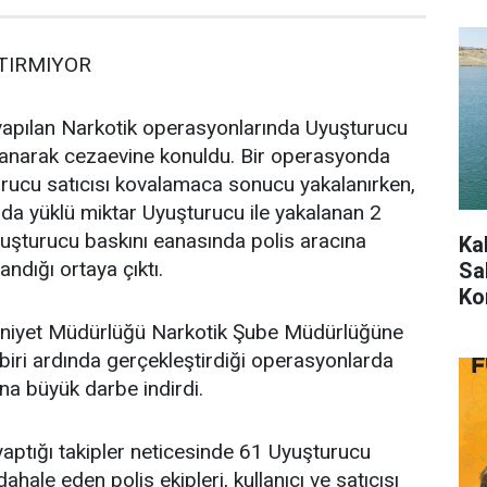
TIRMIYOR
pılan Narkotik operasyonlarında Uyuşturucu
uklanarak cezaevine konuldu. Bir operasyonda
rucu satıcısı kovalamaca sonucu yakalanırken,
da yüklü miktar Uyuşturucu ile yakalanan 2
uşturucu baskını eanasında polis aracına
Ka
ndığı ortaya çıktı.
Sah
Ko
iyet Müdürlüğü Narkotik Şube Müdürlüğüne
irbiri ardında gerçekleştirdiği operasyonlarda
ına büyük darbe indirdi.
yaptığı takipler neticesinde 61 Uyuşturucu
hale eden polis ekipleri, kullanıcı ve satıcısı