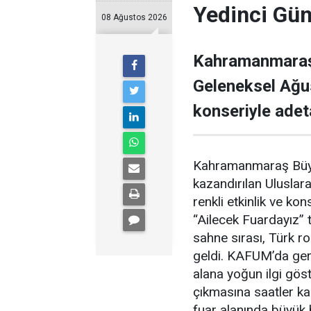
Yedinci Gü
08 Ağustos 2026
Kahramanmaraş 
Geleneksel Ağu
konseriyle adet
Kahramanmaraş Büyük
kazandırılan Uluslar
renkli etkinlik ve ko
“Ailecek Fuardayız”
sahne sırası, Türk r
geldi. KAFUM’da ger
alana yoğun ilgi gös
çıkmasına saatler ka
fuar alanında büyük 