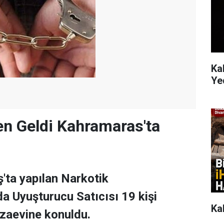
Ka
Ye
en Geldi Kahramaras'ta
ta yapılan Narkotik
a Uyuşturucu Satıcısı 19 kişi
Ka
zaevine konuldu.