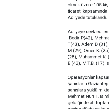
olmak üzere 105 kişi
ticareti kapsamında 
Adliyede tutuklandı.
Adliyeye sevk edile
Bedir P(42), Mehmet
T(43), Adem D (31), 
M (29), Ömer K. (25)
(28), Muhammet K. (
B.(42), M.T.B. (17) i
Operasyonlar kapsam
şahısların Gaziantep
şahıslara yüklü mikta
Mehmet Nuri T. isim
geldiğinde alt toptan
peşine düştü ve kov