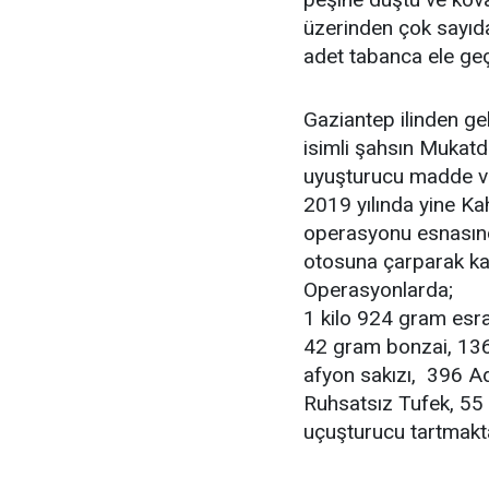
üzerinden çok sayıd
adet tabanca ele geçi
Gaziantep ilinden g
isimli şahsın Mukatde
uyuşturucu madde ve 
2019 yılında yine K
operasyonu esnasında
otosuna çarparak kaçt
Operasyonlarda;
1 kilo 924 gram esr
42 gram bonzai, 13
afyon sakızı, 396 A
Ruhsatsız Tufek, 55 
uçuşturucu tartmakta 