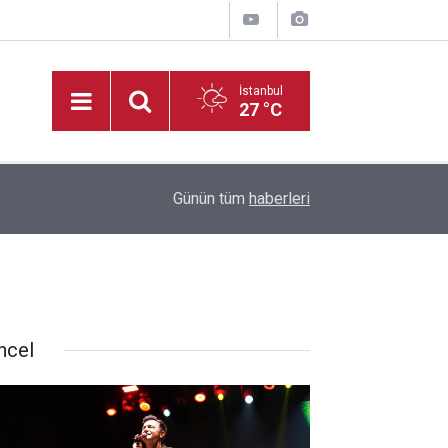
İstanbul
27 °C
10:08
TSYD Kahramanmaraş Cup’ta altyapı heyecanı s
Günün tüm
haberleri
ncel