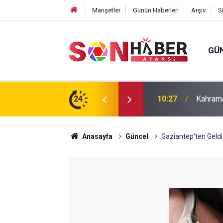
Manşetler
Günün Haberleri
Arşiv
S
GÜ
ın Yedinci Gününe Zakkum Damgası
24
10:20
Hanife 
Anasayfa
Güncel
Gaziantep'ten Geld