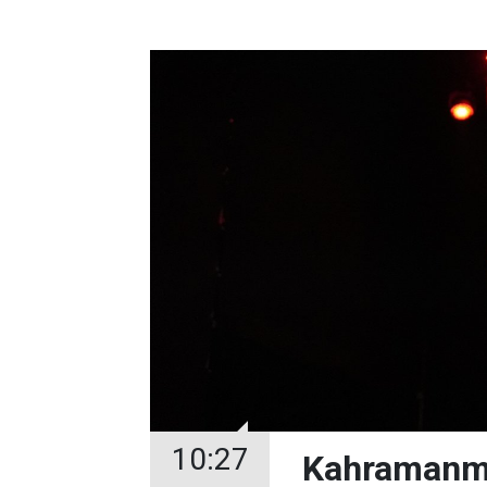
10:27
Kahramanma