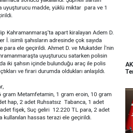
a uyuşturucu madde, yüklü miktar para ve 1
rildi.
elip Kahramanmaraş'ta apart kiralayan Adem D.
r İ. isimli şahısların adresinde çok sayıda
para ele geçirildi. Ahmet D. ve Mukatder İ'nin
ahramanmaraşta uyuşturucu satarken polisin
 iki şahsın içinde bulunduğu araç ile polis
AK
ıkları ve firari durumda oldukları anlaşıldı.
Te
ar,
6 gram Metamfetamin, 1 gram eroin, 10 gram
det hap, 2 adet Ruhsatsız Tabanca, 1 adet
adet fişek, Suç geliri 12.220 TL para, 2 adet
kullanılan hassas terazi ele geçirildi.