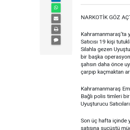
NARKOTİK GÖZ AÇ
Kahramanmaraş'ta ya
Satıcısı 19 kişi tut
Silahla gezen Uyuştu
bir başka operasyon
şahsın daha önce uy
çarpıp kaçmaktan ara
Kahramanmaraş Emn
Bağlı polis timleri b
Uyuşturucu Satıcılar
Son üç hafta içinde 
satışına suçüstü müda