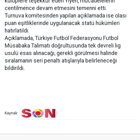
kulüplere teşekkür eden Yiyen, mücadelelerin
centilmence devam etmesini temenni etti.
Turnuva komitesinden yapılan açıklamada ise olası
puan eşitliklerinde uygulanacak statü hükümleri
hatırlatıldı.
Açıklamada, Türkiye Futbol Federasyonu Futbol
Müsabaka Talimatı doğrultusunda tek devreli lig
usulü esas alınacağı, gerekli görülmesi halinde
sıralamanın seri penaltı atışlarıyla belirleneceği
bildirildi.
Kaynak: