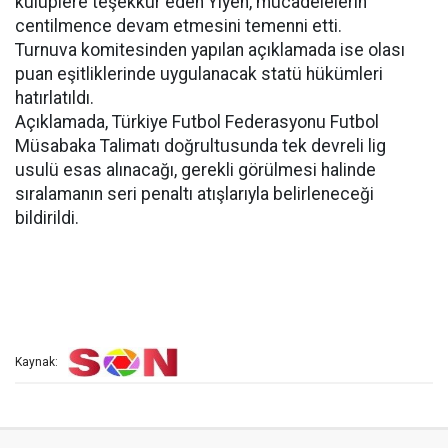
kulüplere teşekkür eden Yiyen, mücadelelerin
centilmence devam etmesini temenni etti.
Turnuva komitesinden yapılan açıklamada ise olası
puan eşitliklerinde uygulanacak statü hükümleri
hatırlatıldı.
Açıklamada, Türkiye Futbol Federasyonu Futbol
Müsabaka Talimatı doğrultusunda tek devreli lig
usulü esas alınacağı, gerekli görülmesi halinde
sıralamanın seri penaltı atışlarıyla belirleneceği
bildirildi.
Kaynak: