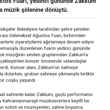
stos Fuarı, yedinci gününde Zakkum
a müzik şölenine dönüştü.
şehir Belediyesi tarafından şehre yeniden
arası Geleneksel Ağustos Fuarı, birbirinden
nserlerle ziyaretçilerini ağırlamaya devam ediyor.
 temasıyla düzenlenen fuarın yedinci gününde
ock müziğinin sevilen gruplarından Zakkum’a
çekleştirilen konser öncesinde vatandaşlar
terdi. Konser alanı, Zakkum’un sahneye
la dolarken, grubun sahneye çıkmasıyla birlikte
bir coşku yaşandı.
saat sahnede kalan Zakkum, güçlü performansı
yla Kahramanmaraşlı müzikseverlere keyifli bir
n solisti ve müzisyenleri, sahne boyunca