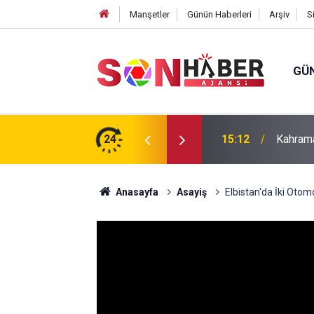
Manşetler
Günün Haberleri
Arşiv
S
GÜ
24
14:41
Uluslar
Anasayfa
Asayiş
Elbistan'da İki Otomo