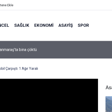
itene Ekle
NCEL
SAĞLIK
EKONOMI
ASAYIŞ
SPOR
arası Bisiklet Yarışması’nda En Zorlu Etap Tamamlandı
bil Çarpıştı: 1 Ağır Yaralı
As