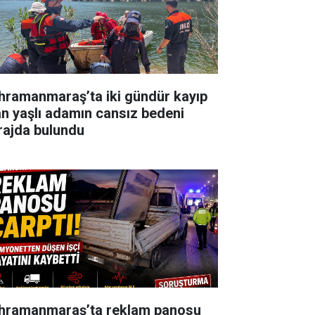
hramanmaraş’ta iki gündür kayıp
an yaşlı adamın cansız bedeni
rajda bulundu
hramanmaraş’ta reklam panosu