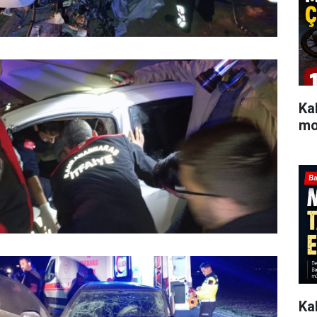
Ka
mot
Ka