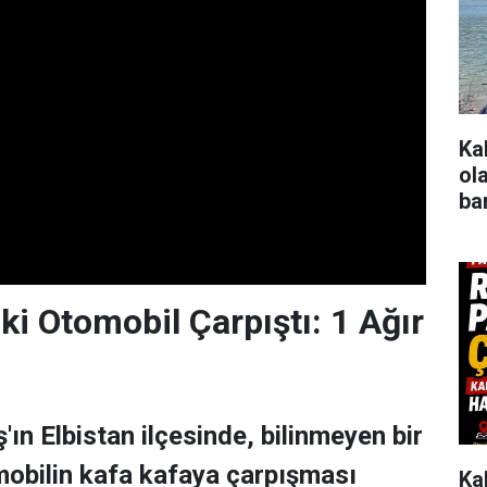
Ka
ol
ba
İki Otomobil Çarpıştı: 1 Ağır
n Elbistan ilçesinde, bilinmeyen bir
mobilin kafa kafaya çarpışması
Ka