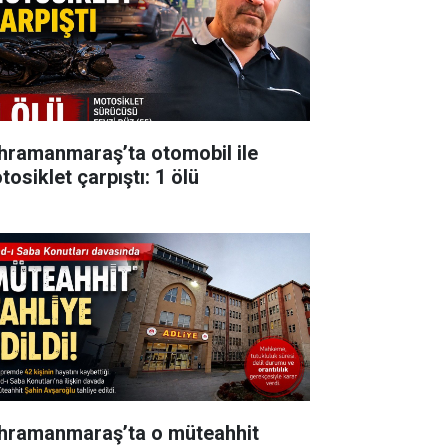
hramanmaraş’ta otomobil ile
osiklet çarpıştı: 1 ölü
hramanmaraş’ta o müteahhit