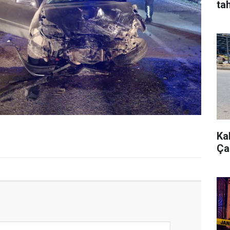
tah
Ka
Çar