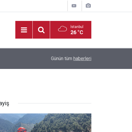
İstanbul
26 °C
14:35
Kahramanmaraş’ta Tekne Sahiplerine Kritik Uyarı;
Günün tüm
haberleri
ayiş