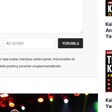
Ka
Anl
Ya
veya imalar, inançlara saldırı içeren, imla kuralları ile
flerle yazılmış yorumlar onaylanmamaktadır.
Ka
Yar