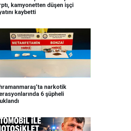
rptı, kamyonetten düşen işçi
yatını kaybetti
hramanmaraş’ta narkotik
erasyonlarında 6 şüpheli
tuklandı