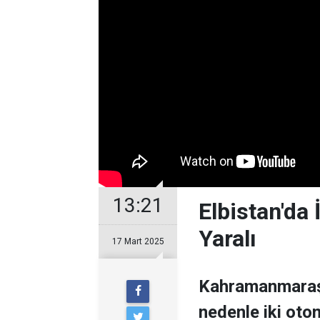
13:21
Elbistan'da 
Yaralı
17 Mart 2025
Kahramanmaraş'ı
nedenle iki oto