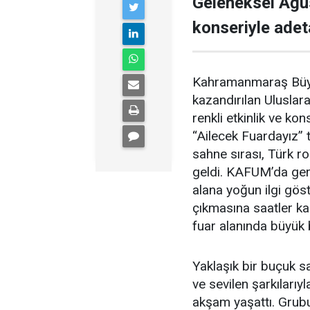
Geleneksel Ağu
konseriyle adet
Kahramanmaraş Büyük
kazandırılan Uluslar
renkli etkinlik ve ko
“Ailecek Fuardayız”
sahne sırası, Türk r
geldi. KAFUM’da ger
alana yoğun ilgi gös
çıkmasına saatler ka
fuar alanında büyük 
Yaklaşık bir buçuk 
ve sevilen şarkıları
akşam yaşattı. Grubu