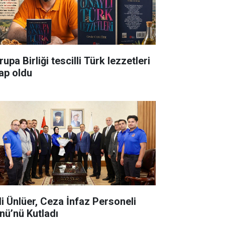
upa Birliği tescilli Türk lezzetleri
tap oldu
li Ünlüer, Ceza İnfaz Personeli
nü’nü Kutladı