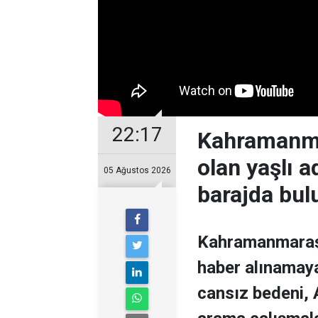
22:17
Kahramanmar
olan yaşlı 
05 Ağustos 2026
barajda bul
Kahramanmaraş’ı
haber alınamaya
cansız bedeni,