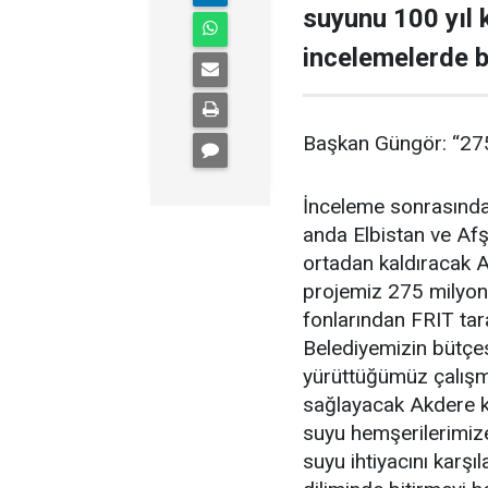
suyunu 100 yıl
incelemelerde b
Başkan Güngör: “275 
İnceleme sonrasında
anda Elbistan ve Afşi
ortadan kaldıracak 
projemiz 275 milyon li
fonlarından FRIT tar
Belediyemizin bütçes
yürüttüğümüz çalışma
sağlayacak Akdere ka
suyu hemşerilerimiz
suyu ihtiyacını karşı