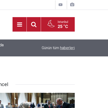
İstanbul
25 °C
20:35
Madrigal, Perşembe Günü KAFUM’da Sahne Ala
Günün tüm
haberleri
ncel