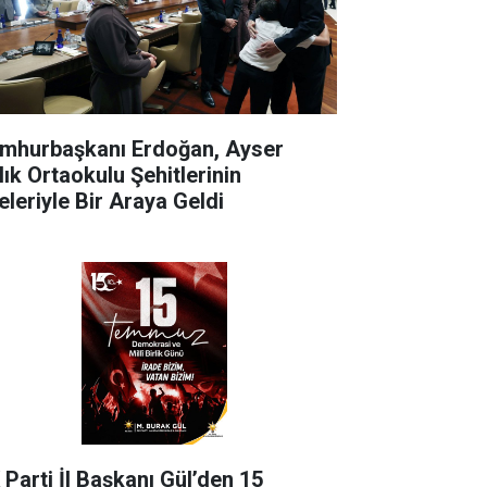
mhurbaşkanı Erdoğan, Ayser
lık Ortaokulu Şehitlerinin
eleriyle Bir Araya Geldi
 Parti İl Başkanı Gül’den 15