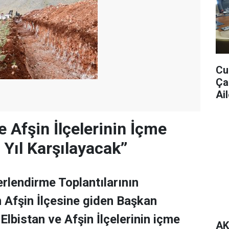
Cu
Ça
Ail
e Afşin İlçelerinin İçme
Yıl Karşılayacak’’
erlendirme Toplantılarının
 Afşin İlçesine giden Başkan
Elbistan ve Afşin İlçelerinin içme
AK