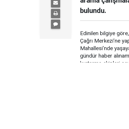
arama çalışmal
bulundu.
Edinilen bilgiye gör
Çağrı Merkezi’ne yapı
Mahallesi’nde yaşaya
gündür haber alınama
kurtarma ekipleri sev
AFAD koordinasyonu
AFAD, Jandarma Aram
ve güvenlik korucular
Mahallesi’nde görüld
çalışması başlattı. İ
gerçekleştirilirken, 
arama faaliyetleri yü
Çalışmalar sırasında