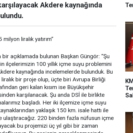
 karşılayacak Akdere kaynağında
Te
ulundu.
milyon liralık yatırım”
 bir açıklamada bulunan Başkan Güngör: “Şu
n ilçelerimizin 100 yıllık içme suyu problemini
Akdere kaynağında incelemelerde bulunduk. Bu
ralık bir proje olup, üçte biri Avrupa Birliği
KM
afından geri kalan kısım ise Büyükşehir
Te
inden karşılanacak. Şu anda DSİ ile birlikte
Sah
larımız başladı. Her iki ilçemize içme suyu
ynaklarından yaklaşık 150 km. isale hattı ile
e ulaştıracağız. 220 binden fazla nüfusun içme
layacak bu projemizi üç yıl gibi bir zaman