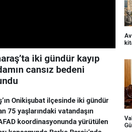
Avr
ki
aş’ta iki gündür kayıp
adamın cansız bedeni
undu
n Onikişubat ilçesinde iki gündür
n 75 yaşlarındaki vatandaşın
Va
 AFAD koordinasyonunda yürütülen
Gü