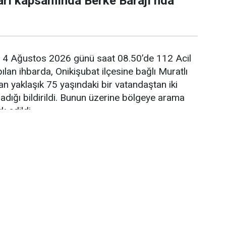
arı kapsamında Berke Barajı’nda
e, 4 Ağustos 2026 günü saat 08.50’de 112 Acil
lan ihbarda, Onikişubat ilçesine bağlı Muratlı
n yaklaşık 75 yaşındaki bir vatandaştan iki
dığı bildirildi. Bunun üzerine bölgeye arama
k edildi.
nda yürütülen çalışmalara Kahramanmaraş
a Kurtarma (JAK) timleri, jandarma ekipleri
ı katıldı. Ekipler, kayıp şahsın en son Serintepe
üğü bilgisi üzerine bölgede geniş çaplı arama
lk günden itibaren drone destekli tarama
arazi aramalarının yanı sıra nehir ve barajlarda da
rütüldü.
 Berke Barajı’nda şüpheli bir cismin görüldüğü