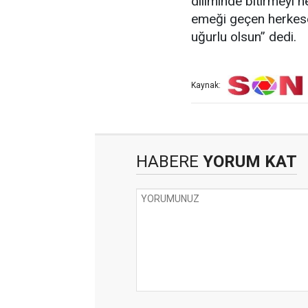
diliminde bitirmeyi 
emeği geçen herkese 
uğurlu olsun” dedi.
Kaynak:
HABERE
YORUM KAT