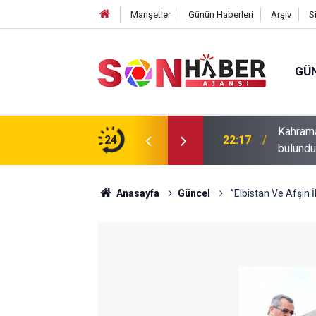
Manşetler
Günün Haberleri
Arşiv
S
GÜ
ıp olan yaşlı adamın cansız bedeni barajda
24
20:43
Andırın’
Anasayfa
Güncel
‘’Elbistan Ve Afşin 