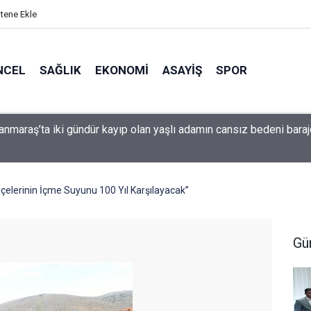
itene Ekle
NCEL
SAĞLIK
EKONOMI
ASAYIŞ
SPOR
da Bir Grup Yolu Daha İyileştirildi
İlçelerinin İçme Suyunu 100 Yıl Karşılayacak’’
Gü