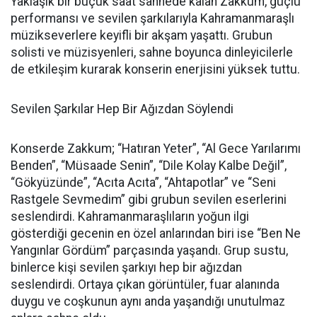
Yaklaşık bir buçuk saat sahnede kalan Zakkum, güçlü
performansı ve sevilen şarkılarıyla Kahramanmaraşlı
müzikseverlere keyifli bir akşam yaşattı. Grubun
solisti ve müzisyenleri, sahne boyunca dinleyicilerle
de etkileşim kurarak konserin enerjisini yüksek tuttu.
Sevilen Şarkılar Hep Bir Ağızdan Söylendi
Konserde Zakkum; “Hatıran Yeter”, “Al Gece Yarılarımı
Benden”, “Müsaade Senin”, “Dile Kolay Kalbe Değil”,
“Gökyüzünde”, “Acıta Acıta”, “Ahtapotlar” ve “Seni
Rastgele Sevmedim” gibi grubun sevilen eserlerini
seslendirdi. Kahramanmaraşlıların yoğun ilgi
gösterdiği gecenin en özel anlarından biri ise “Ben Ne
Yangınlar Gördüm” parçasında yaşandı. Grup sustu,
binlerce kişi sevilen şarkıyı hep bir ağızdan
seslendirdi. Ortaya çıkan görüntüler, fuar alanında
duygu ve coşkunun aynı anda yaşandığı unutulmaz