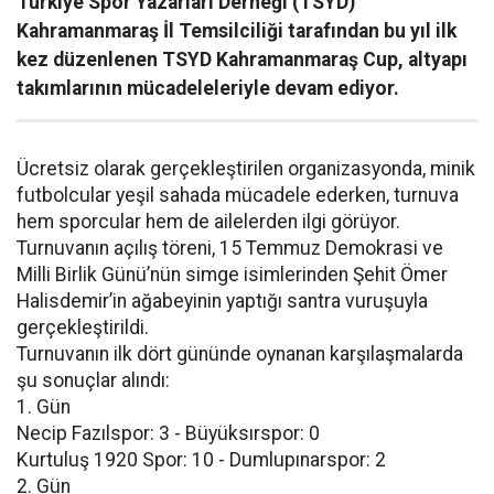
Türkiye Spor Yazarları Derneği (TSYD)
Kahramanmaraş İl Temsilciliği tarafından bu yıl ilk
kez düzenlenen TSYD Kahramanmaraş Cup, altyapı
takımlarının mücadeleleriyle devam ediyor.
Ücretsiz olarak gerçekleştirilen organizasyonda, minik
futbolcular yeşil sahada mücadele ederken, turnuva
hem sporcular hem de ailelerden ilgi görüyor.
Turnuvanın açılış töreni, 15 Temmuz Demokrasi ve
Milli Birlik Günü’nün simge isimlerinden Şehit Ömer
Halisdemir’in ağabeyinin yaptığı santra vuruşuyla
gerçekleştirildi.
Turnuvanın ilk dört gününde oynanan karşılaşmalarda
şu sonuçlar alındı:
1. Gün
Necip Fazılspor: 3 - Büyüksırspor: 0
Kurtuluş 1920 Spor: 10 - Dumlupınarspor: 2
2. Gün