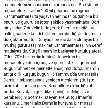
mücadelemizin önemini malumunuzdur. Bu öyle bir
mücadele ki aradan 100 yıl geçmesine rağmen
Kahramanmaraş’ta yaşayan her insan bugün bile bu
onuru ve gururu en içten şekilde yaşamaktadır. Dört
bir yandan 7 düvelin birleşerek üzerine geldiği bu
millet, sadece kendi birlik ve beraberliğiyle düşmana
diz çöktürmüştür. Dünyada bir eşi daha olmayan bu
müthiş gururu taşımak her Kahramanmaraşlının şeref
madalyasıdır. Sütçü İmam ile başlayan kurtuluş ateşi,
7’den 70’e her ferdin katıldığı topyekûn bir
mücadeleye dönüşmüş ve şehre istiklali getirmiştir.
Bugün rahmet ve minnetle andığımız Sütçü İmam’ın
attığı o ilk kurşun, bugün 15 Temmuz’da Ömer Halis
Demir’in tabancasında yeniden ateşlenmiştir. İşte
bizim atalarımızın gelecek nesillere aktardığı ruh
budur. Bu vatana göz diken, birliğini, dirliğini ve
beraberliğini bozmak isteyenlere Sütçü İmam’ın
kurşunu, Ömer Halis Demir’in kurşunu bir mesaj