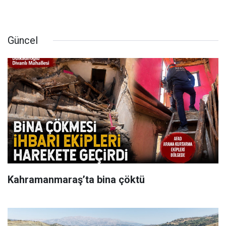
Güncel
Kahramanmaraş’ta bina çöktü