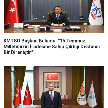
KMTSO Başkan Buluntu: “15 Temmuz,
Milletimizin İradesine Sahip Çıktığı Destansı
Bir Direniştir”