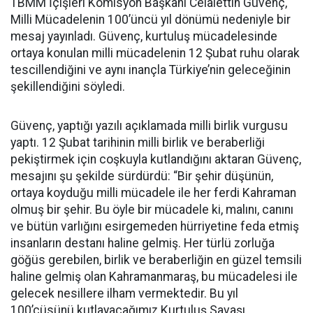
TBMM İçişleri Komisyon Başkanı Celalettin Güvenç,
Milli Mücadelenin 100’üncü yıl dönümü nedeniyle bir
mesaj yayınladı. Güvenç, kurtuluş mücadelesinde
ortaya konulan milli mücadelenin 12 Şubat ruhu olarak
tescillendiğini ve aynı inançla Türkiye’nin geleceğinin
şekillendiğini söyledi.
Güvenç, yaptığı yazılı açıklamada milli birlik vurgusu
yaptı. 12 Şubat tarihinin milli birlik ve beraberliği
pekiştirmek için coşkuyla kutlandığını aktaran Güvenç,
mesajını şu şekilde sürdürdü: “Bir şehir düşünün,
ortaya koyduğu milli mücadele ile her ferdi Kahraman
olmuş bir şehir. Bu öyle bir mücadele ki, malını, canını
ve bütün varlığını esirgemeden hürriyetine feda etmiş
insanların destanı haline gelmiş. Her türlü zorluğa
göğüs gerebilen, birlik ve beraberliğin en güzel temsili
haline gelmiş olan Kahramanmaraş, bu mücadelesi ile
gelecek nesillere ilham vermektedir. Bu yıl
100’cüsünü kutlayacağımız Kurtuluş Savaşı