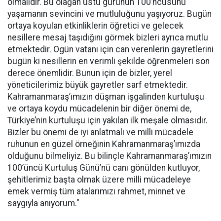
olmalıdır. Bu olağan üstü gurunun 100’ncüsünü
yaşamanın sevincini ve mutluluğunu yaşıyoruz. Bugün
ortaya koyulan etkinliklerin öğretici ve gelecek
nesillere mesaj taşıdığını görmek bizleri ayrıca mutlu
etmektedir. Ogün vatanı için can verenlerin gayretlerini
bugün ki nesillerin en verimli şekilde öğrenmeleri son
derece önemlidir. Bunun için de bizler, yerel
yöneticilerimiz büyük gayretler sarf etmektedir.
Kahramanmaraş’ımızın düşman işgalinden kurtuluşu
ve ortaya koydu mücadelenin bir diğer önemi de,
Türkiye’nin kurtuluşu için yakılan ilk meşale olmasıdır.
Bizler bu önemi de iyi anlatmalı ve milli mücadele
ruhunun en güzel örneğinin Kahramanmaraş’ımızda
olduğunu bilmeliyiz. Bu bilinçle Kahramanmaraş’ımızın
100’üncü Kurtuluş Günü’nü canı gönülden kutluyor,
şehitlerimiz başta olmak üzere milli mücadeleye
emek vermiş tüm atalarımızı rahmet, minnet ve
saygıyla anıyorum."