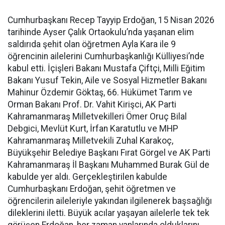
Cumhurbaşkanı Recep Tayyip Erdoğan, 15 Nisan 2026
tarihinde Ayser Çalık Ortaokulu’nda yaşanan elim
saldırıda şehit olan öğretmen Ayla Kara ile 9
öğrencinin ailelerini Cumhurbaşkanlığı Külliyesi’nde
kabul etti. İçişleri Bakanı Mustafa Çiftçi, Milli Eğitim
Bakanı Yusuf Tekin, Aile ve Sosyal Hizmetler Bakanı
Mahinur Özdemir Göktaş, 66. Hükümet Tarım ve
Orman Bakanı Prof. Dr. Vahit Kirişci, AK Parti
Kahramanmaraş Milletvekilleri Ömer Oruç Bilal
Debgici, Mevlüt Kurt, İrfan Karatutlu ve MHP
Kahramanmaraş Milletvekili Zuhal Karakoç,
Büyükşehir Belediye Başkanı Fırat Görgel ve AK Parti
Kahramanmaraş İl Başkanı Muhammed Burak Gül de
kabulde yer aldı. Gerçekleştirilen kabulde
Cumhurbaşkanı Erdoğan, şehit öğretmen ve
öğrencilerin aileleriyle yakından ilgilenerek başsağlığı
dileklerini iletti. Büyük acılar yaşayan ailelerle tek tek