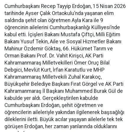
Cumhurbaşkanı Recep Tayyip Erdoğan, 15 Nisan 2026
tarihinde Ayser Çalık Ortaokulu’nda yaşanan elim
saldırıda şehit olan öğretmen Ayla Kara ile 9
öğrencinin ailelerini Cumhurbaşkanlığı Külliyesi’nde
kabul etti. İçişleri Bakanı Mustafa Çiftçi, Milli Eğitim
Bakanı Yusuf Tekin, Aile ve Sosyal Hizmetler Bakanı
Mahinur Özdemir Göktaş, 66. Hükümet Tarım ve
Orman Bakanı Prof. Dr. Vahit Kirişci, AK Parti
Kahramanmaraş Milletvekilleri Ömer Oruç Bilal
Debgici, Mevlüt Kurt, İrfan Karatutlu ve MHP
Kahramanmaraş Milletvekili Zuhal Karakoç,
Büyükşehir Belediye Başkanı Fırat Görgel ve AK Parti
Kahramanmaraş İl Başkanı Muhammed Burak Gül de
kabulde yer aldı. Gerçekleştirilen kabulde
Cumhurbaşkanı Erdoğan, şehit öğretmen ve
öğrencilerin aileleriyle yakından ilgilenerek başsağlığı
dileklerini iletti. Büyük acılar yaşayan ailelerle tek tek
görüşen Erdoğan, her zaman yanlarında olduklarını