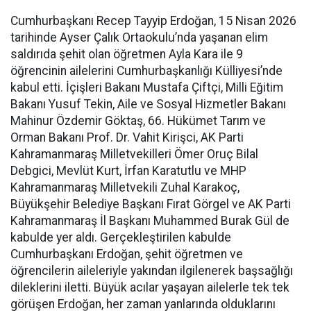
Cumhurbaşkanı Recep Tayyip Erdoğan, 15 Nisan 2026
tarihinde Ayser Çalık Ortaokulu’nda yaşanan elim
saldırıda şehit olan öğretmen Ayla Kara ile 9
öğrencinin ailelerini Cumhurbaşkanlığı Külliyesi’nde
kabul etti. İçişleri Bakanı Mustafa Çiftçi, Milli Eğitim
Bakanı Yusuf Tekin, Aile ve Sosyal Hizmetler Bakanı
Mahinur Özdemir Göktaş, 66. Hükümet Tarım ve
Orman Bakanı Prof. Dr. Vahit Kirişci, AK Parti
Kahramanmaraş Milletvekilleri Ömer Oruç Bilal
Debgici, Mevlüt Kurt, İrfan Karatutlu ve MHP
Kahramanmaraş Milletvekili Zuhal Karakoç,
Büyükşehir Belediye Başkanı Fırat Görgel ve AK Parti
Kahramanmaraş İl Başkanı Muhammed Burak Gül de
kabulde yer aldı. Gerçekleştirilen kabulde
Cumhurbaşkanı Erdoğan, şehit öğretmen ve
öğrencilerin aileleriyle yakından ilgilenerek başsağlığı
dileklerini iletti. Büyük acılar yaşayan ailelerle tek tek
görüşen Erdoğan, her zaman yanlarında olduklarını