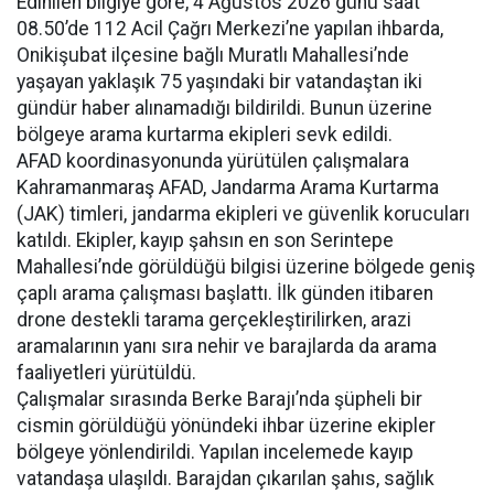
Edinilen bilgiye göre, 4 Ağustos 2026 günü saat
08.50’de 112 Acil Çağrı Merkezi’ne yapılan ihbarda,
Onikişubat ilçesine bağlı Muratlı Mahallesi’nde
yaşayan yaklaşık 75 yaşındaki bir vatandaştan iki
gündür haber alınamadığı bildirildi. Bunun üzerine
bölgeye arama kurtarma ekipleri sevk edildi.
AFAD koordinasyonunda yürütülen çalışmalara
Kahramanmaraş AFAD, Jandarma Arama Kurtarma
(JAK) timleri, jandarma ekipleri ve güvenlik korucuları
katıldı. Ekipler, kayıp şahsın en son Serintepe
Mahallesi’nde görüldüğü bilgisi üzerine bölgede geniş
çaplı arama çalışması başlattı. İlk günden itibaren
drone destekli tarama gerçekleştirilirken, arazi
aramalarının yanı sıra nehir ve barajlarda da arama
faaliyetleri yürütüldü.
Çalışmalar sırasında Berke Barajı’nda şüpheli bir
cismin görüldüğü yönündeki ihbar üzerine ekipler
bölgeye yönlendirildi. Yapılan incelemede kayıp
vatandaşa ulaşıldı. Barajdan çıkarılan şahıs, sağlık