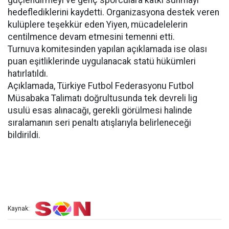
güçlendirmeyi ve genç sporculara katkı sunmayı
hedeflediklerini kaydetti. Organizasyona destek veren
kulüplere teşekkür eden Yiyen, mücadelelerin
centilmence devam etmesini temenni etti.
Turnuva komitesinden yapılan açıklamada ise olası
puan eşitliklerinde uygulanacak statü hükümleri
hatırlatıldı.
Açıklamada, Türkiye Futbol Federasyonu Futbol
Müsabaka Talimatı doğrultusunda tek devreli lig
usulü esas alınacağı, gerekli görülmesi halinde
sıralamanın seri penaltı atışlarıyla belirleneceği
bildirildi.
Kaynak: