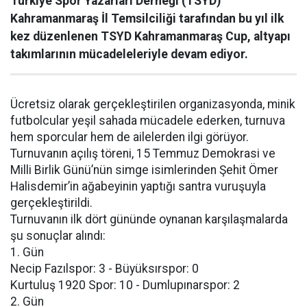
Türkiye Spor Yazarları Derneği (TSYD)
Kahramanmaraş İl Temsilciliği tarafından bu yıl ilk
kez düzenlenen TSYD Kahramanmaraş Cup, altyapı
takımlarının mücadeleleriyle devam ediyor.
Ücretsiz olarak gerçekleştirilen organizasyonda, minik
futbolcular yeşil sahada mücadele ederken, turnuva
hem sporcular hem de ailelerden ilgi görüyor.
Turnuvanın açılış töreni, 15 Temmuz Demokrasi ve
Milli Birlik Günü’nün simge isimlerinden Şehit Ömer
Halisdemir’in ağabeyinin yaptığı santra vuruşuyla
gerçekleştirildi.
Turnuvanın ilk dört gününde oynanan karşılaşmalarda
şu sonuçlar alındı:
1. Gün
Necip Fazılspor: 3 - Büyüksırspor: 0
Kurtuluş 1920 Spor: 10 - Dumlupınarspor: 2
2. Gün