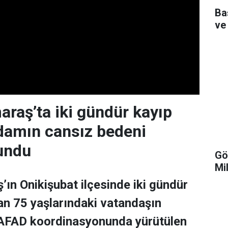
Ba
ve
aş’ta iki gündür kayıp
adamın cansız bedeni
undu
Gö
Mi
n Onikişubat ilçesinde iki gündür
n 75 yaşlarındaki vatandaşın
 AFAD koordinasyonunda yürütülen