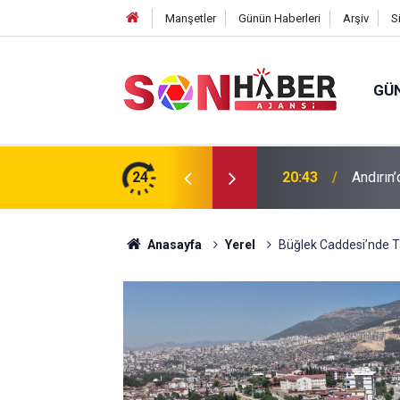
Manşetler
Günün Haberleri
Arşiv
S
GÜ
ıp olan yaşlı adamın cansız bedeni barajda
24
20:43
Andırın’
Anasayfa
Yerel
Büğlek Caddesi’nde Ta