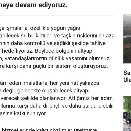
tmeye devam ediyoruz.
alışmalarla, özellikle yoğun yağış
lecek su birikintileri ve taşkın risklerini en aza
ının daha kontrollü ve sağlıklı şekilde tahliye
 hedefliyoruz. Böylece bölgenin altyapı
ken, vatandaşlarımızın günlük yaşamını olumsuz
ere karşı daha güçlü bir sistem oluşturuyoruz.
Sa
Ul
am eden imalatlarla, her yeni hat yalnızca
 değil, gelecekte oluşabilecek altyapı
 verecek şekilde planlanıyor. Attığımız her adım,
llarına karşı daha dirençli ve daha sürdürülebilir
asına katkı sunuyor.
ı hizmetlerinde kalıcı çözümler üretmeye,