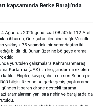
arı kapsamında Berke Barajı’nda
e, 4 Ağustos 2026 günü saat 08.50’de 112 Acil
lan ihbarda, Onikişubat ilçesine bağlı Muratlı
n yaklaşık 75 yaşındaki bir vatandaştan iki
dığı bildirildi. Bunun üzerine bölgeye arama
k edildi.
nda yürütülen çalışmalara Kahramanmaraş
a Kurtarma (JAK) timleri, jandarma ekipleri
ı katıldı. Ekipler, kayıp şahsın en son Serintepe
üğü bilgisi üzerine bölgede geniş çaplı arama
lk günden itibaren drone destekli tarama
arazi aramalarının yanı sıra nehir ve barajlarda da
rütüldü.