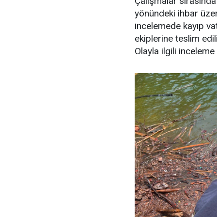
Çalışmalar sırasında
yönündeki ihbar üzeri
incelemede kayıp vata
ekiplerine teslim edil
Olayla ilgili inceleme 