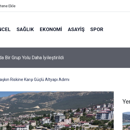
itene Ekle
NCEL
SAĞLIK
EKONOMI
ASAYIŞ
SPOR
da Bir Grup Yolu Daha İyileştirildi
şkın Riskine Karşı Güçlü Altyapı Adımı
Ye