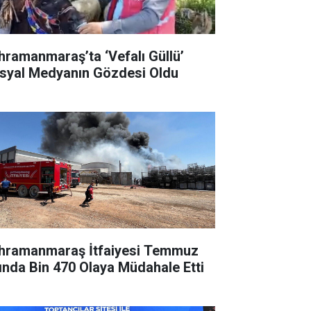
hramanmaraş’ta ‘Vefalı Güllü’
syal Medyanın Gözdesi Oldu
hramanmaraş İtfaiyesi Temmuz
ında Bin 470 Olaya Müdahale Etti