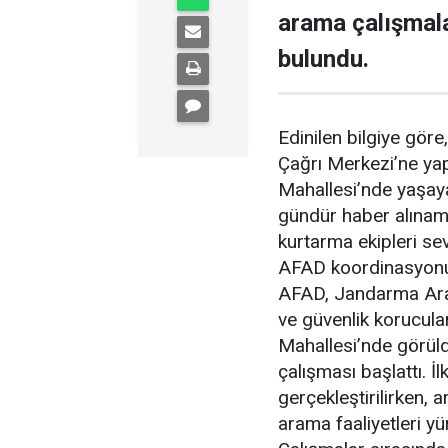
arama çalışmal
bulundu.
Edinilen bilgiye gör
Çağrı Merkezi’ne yapı
Mahallesi’nde yaşaya
gündür haber alınama
kurtarma ekipleri sev
AFAD koordinasyonu
AFAD, Jandarma Aram
ve güvenlik korucular
Mahallesi’nde görüld
çalışması başlattı. İ
gerçekleştirilirken, 
arama faaliyetleri yü