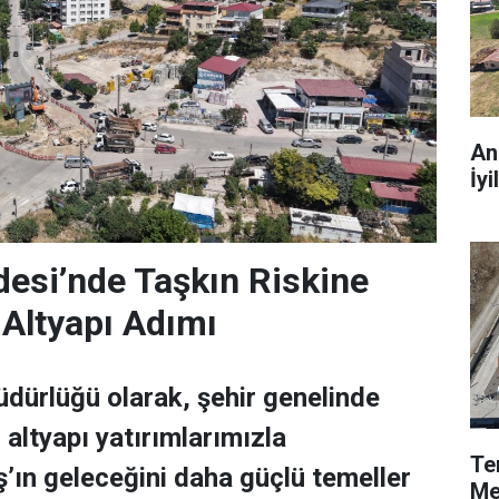
An
İyi
esi’nde Taşkın Riskine
 Altyapı Adımı
dürlüğü olarak, şehir genelinde
ltyapı yatırımlarımızla
Te
ın geleceğini daha güçlü temeller
Me