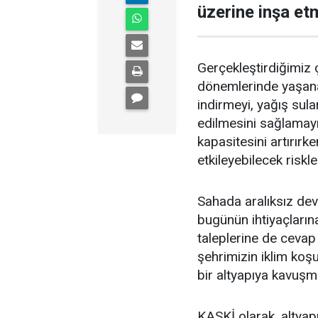
üzerine inşa e
Gerçekleştirdiğimiz ç
dönemlerinde yaşanabi
indirmeyi, yağış sular
edilmesini sağlamayı
kapasitesini artırır
etkileyebilecek riskl
Sahada aralıksız dev
bugünün ihtiyaçlarına
taleplerine de cevap
şehrimizin iklim koşu
bir altyapıya kavuşm
KASKİ olarak, altyap