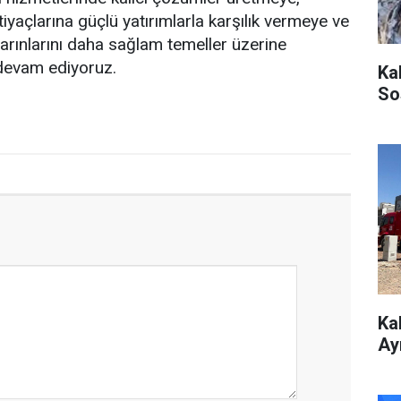
tiyaçlarına güçlü yatırımlarla karşılık vermeye ve
rınlarını daha sağlam temeller üzerine
 devam ediyoruz.​
Ka
So
Ka
Ay