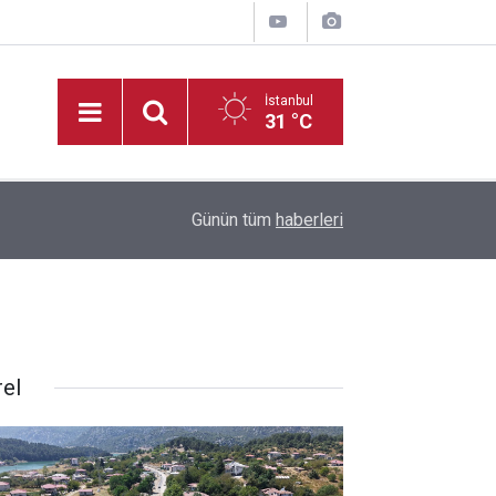
İstanbul
31 °C
20:35
Madrigal, Perşembe Günü KAFUM’da Sahne Ala
Günün tüm
haberleri
rel