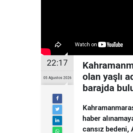
22:17
Kahramanmar
olan yaşlı 
05 Ağustos 2026
barajda bul
Kahramanmaraş’ı
haber alınamaya
cansız bedeni,