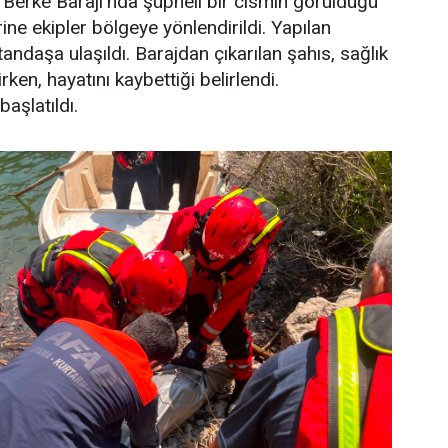
 Berke Barajı’nda şüpheli bir cismin görüldüğü
ne ekipler bölgeye yönlendirildi. Yapılan
ndaşa ulaşıldı. Barajdan çıkarılan şahıs, sağlık
irken, hayatını kaybettiği belirlendi.
başlatıldı.