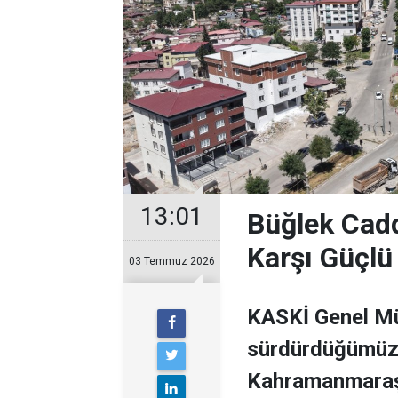
13:01
Büğlek Cadd
Karşı Güçlü
03 Temmuz 2026
KASKİ Genel Mü
sürdürdüğümüz a
Kahramanmaraş’