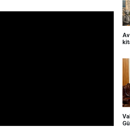
Avr
ki
Va
Gü