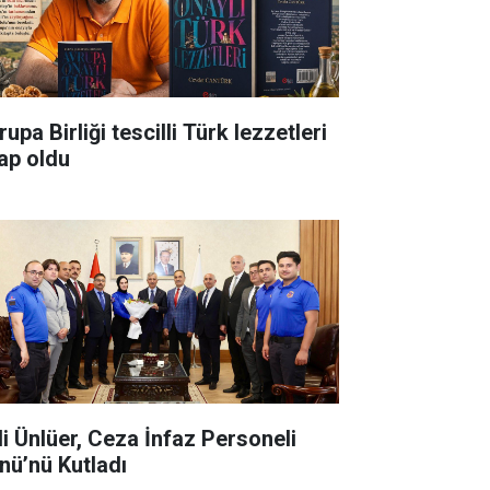
upa Birliği tescilli Türk lezzetleri
tap oldu
li Ünlüer, Ceza İnfaz Personeli
nü’nü Kutladı