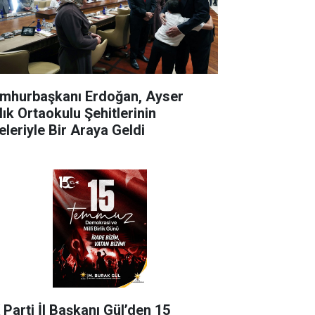
mhurbaşkanı Erdoğan, Ayser
lık Ortaokulu Şehitlerinin
eleriyle Bir Araya Geldi
 Parti İl Başkanı Gül’den 15