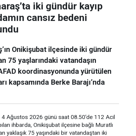
aş’ta iki gündür kayıp
adamın cansız bedeni
undu
n Onikişubat ilçesinde iki gündür
n 75 yaşlarındaki vatandaşın
 AFAD koordinasyonunda yürütülen
arı kapsamında Berke Barajı’nda
e, 4 Ağustos 2026 günü saat 08.50’de 112 Acil
lan ihbarda, Onikişubat ilçesine bağlı Muratlı
n yaklaşık 75 yaşındaki bir vatandaştan iki