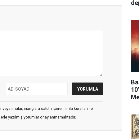
de
Ba
10
Me
veya imalar, inançlara saldırı içeren, imla kuralları ile
flerle yazılmış yorumlar onaylanmamaktadır.