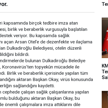
or.
Te
ri kapsamında birçok tedbire imza atan
si, birlik ve beraberlik vurgusuyla başlatılan
destek veriyor. Bu kapsamda sağlık
rını açan Arsan Otel’e de dezenfekte ve ilaçlama
n Dulkadiroğlu Belediyesi, otelin düzenli
diğini bildirdi.
lendirmelerde bulunan Dulkadiroğlu Belediye
KM
, Koronavirüs’ten topyekûn mücadele ile
Te
di. Birlik ve beraberlik içerisinde yapılan tüm
Sah
landığını aktaran Başkan Okay, virüs konusunda
erliğin sağlandığını kaydetti.
n cephede çalışan sağlık çalışanlarına yapılan
olumlu bulduğunu aktaran Başkan Okay, bu
e önemli çalışmalara imza attıklarını dile