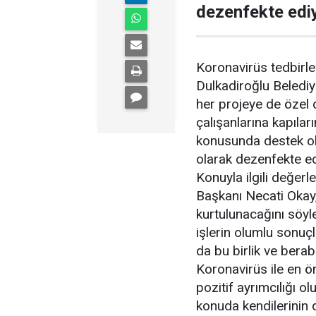
dezenfekte ediy
Koronavirüs tedbirle
Dulkadiroğlu Belediye
her projeye de özel 
çalışanlarına kapıla
konusunda destek ola
olarak dezenfekte edil
Konuyla ilgili değer
Başkanı Necati Okay
kurtulunacağını söyle
işlerin olumlu sonuç
da bu birlik ve berab
Koronavirüs ile en ö
pozitif ayrımcılığı 
konuda kendilerinin d