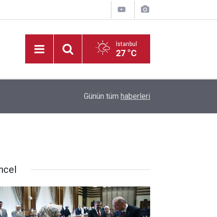
İstanbul
27 °C
20:35
Madrigal, Perşembe Günü KAFUM’da Sahne Ala
Günün tüm
haberleri
ncel