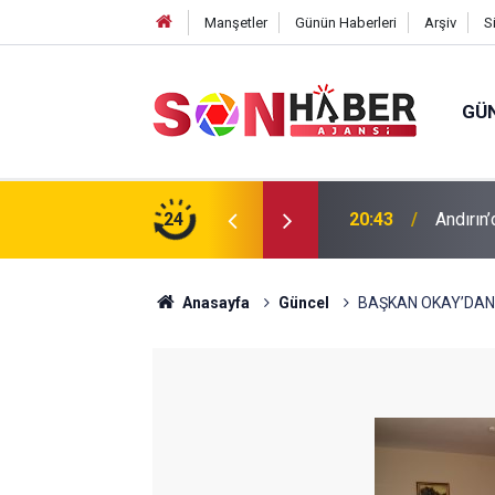
Manşetler
Günün Haberleri
Arşiv
S
GÜ
ıp olan yaşlı adamın cansız bedeni barajda
24
20:43
Andırın’
Anasayfa
Güncel
BAŞKAN OKAY’DAN