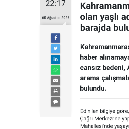
22:17
Kahramanmar
olan yaşlı 
05 Ağustos 2026
barajda bul
Kahramanmaraş’ı
haber alınamaya
cansız bedeni,
arama çalışmal
bulundu.
Edinilen bilgiye gör
Çağrı Merkezi’ne yapı
Mahallesi’nde yaşaya