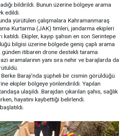
dığı bildirildi. Bunun üzerine bölgeye arama
k edildi.
nda yürütülen çalışmalara Kahramanmaraş
a Kurtarma (JAK) timleri, jandarma ekipleri
ı katıldı. Ekipler, kayıp şahsın en son Serintepe
üğü bilgisi üzerine bölgede geniş çaplı arama
lk günden itibaren drone destekli tarama
arazi aramalarının yanı sıra nehir ve barajlarda da
rütüldü.
 Berke Barajı’nda şüpheli bir cismin görüldüğü
ne ekipler bölgeye yönlendirildi. Yapılan
ndaşa ulaşıldı. Barajdan çıkarılan şahıs, sağlık
irken, hayatını kaybettiği belirlendi.
başlatıldı.