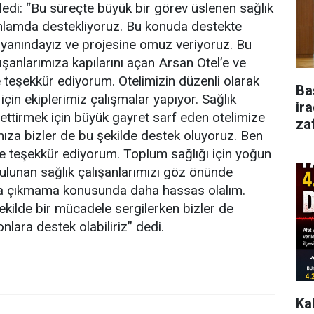
yledi: “Bu süreçte büyük bir görev üslenen sağlık
anlamda destekliyoruz. Bu konuda destekte
 yanındayız ve projesine omuz veriyoruz. Bu
şanlarımıza kapılarını açan Arsan Otel’e ve
e teşekkür ediyorum. Otelimizin düzenli olarak
Ba
çin ekiplerimiz çalışmalar yapıyor. Sağlık
ir
 ettirmek için büyük gayret sarf eden otelimize
za
ımıza bizler de bu şekilde destek oluyoruz. Ben
 teşekkür ediyorum. Toplum sağlığı için yoğun
bulunan sağlık çalışanlarımızı göz önünde
a çıkmama konusunda daha hassas olalım.
şekilde bir mücadele sergilerken bizler de
lara destek olabiliriz” dedi.
Ka