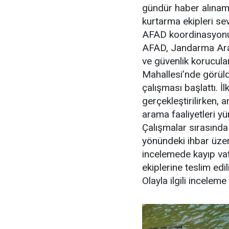
gündür haber alınama
kurtarma ekipleri sev
AFAD koordinasyonu
AFAD, Jandarma Aram
ve güvenlik korucular
Mahallesi’nde görüld
çalışması başlattı. İ
gerçekleştirilirken, 
arama faaliyetleri yü
Çalışmalar sırasında
yönündeki ihbar üzeri
incelemede kayıp vata
ekiplerine teslim edil
Olayla ilgili inceleme 