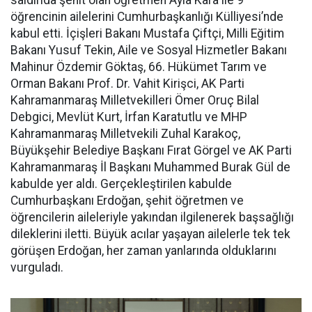
saldırıda şehit olan öğretmen Ayla Kara ile 9
öğrencinin ailelerini Cumhurbaşkanlığı Külliyesi’nde
kabul etti. İçişleri Bakanı Mustafa Çiftçi, Milli Eğitim
Bakanı Yusuf Tekin, Aile ve Sosyal Hizmetler Bakanı
Mahinur Özdemir Göktaş, 66. Hükümet Tarım ve
Orman Bakanı Prof. Dr. Vahit Kirişci, AK Parti
Kahramanmaraş Milletvekilleri Ömer Oruç Bilal
Debgici, Mevlüt Kurt, İrfan Karatutlu ve MHP
Kahramanmaraş Milletvekili Zuhal Karakoç,
Büyükşehir Belediye Başkanı Fırat Görgel ve AK Parti
Kahramanmaraş İl Başkanı Muhammed Burak Gül de
kabulde yer aldı. Gerçekleştirilen kabulde
Cumhurbaşkanı Erdoğan, şehit öğretmen ve
öğrencilerin aileleriyle yakından ilgilenerek başsağlığı
dileklerini iletti. Büyük acılar yaşayan ailelerle tek tek
görüşen Erdoğan, her zaman yanlarında olduklarını
vurguladı.