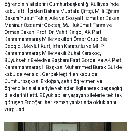
öğrencinin ailelerini Cumhurbaşkanlığı Külliyesi’nde
kabul etti. İçişleri Bakanı Mustafa Çiftçi, Milli Eğitim
Bakanı Yusuf Tekin, Aile ve Sosyal Hizmetler Bakanı
Mahinur Özdemir Göktaş, 66. Hükümet Tarım ve
Orman Bakanı Prof. Dr. Vahit Kirişci, AK Parti
Kahramanmaraş Milletvekilleri Ömer Oruç Bilal
Debgici, Mevlüt Kurt, İrfan Karatutlu ve MHP
Kahramanmaraş Milletvekili Zuhal Karakoç,
Büyükşehir Belediye Başkanı Fırat Görgel ve AK Parti
Kahramanmaraş İl Başkanı Muhammed Burak Gül de
kabulde yer aldı. Gerçekleştirilen kabulde
Cumhurbaşkanı Erdoğan, şehit öğretmen ve
öğrencilerin aileleriyle yakından ilgilenerek başsağlığı
dileklerini iletti. Büyük acılar yaşayan ailelerle tek tek
görüşen Erdoğan, her zaman yanlarında olduklarını
vurguladı.