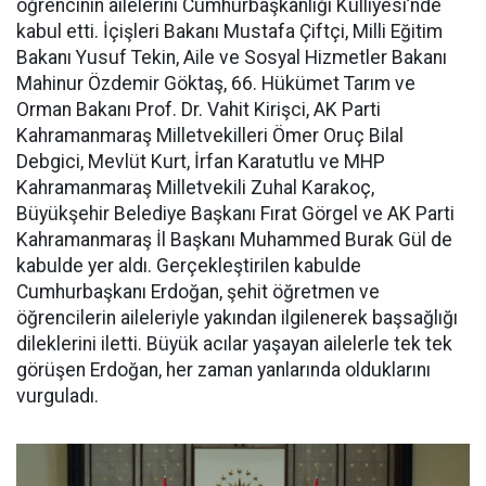
öğrencinin ailelerini Cumhurbaşkanlığı Külliyesi’nde
kabul etti. İçişleri Bakanı Mustafa Çiftçi, Milli Eğitim
Bakanı Yusuf Tekin, Aile ve Sosyal Hizmetler Bakanı
Mahinur Özdemir Göktaş, 66. Hükümet Tarım ve
Orman Bakanı Prof. Dr. Vahit Kirişci, AK Parti
Kahramanmaraş Milletvekilleri Ömer Oruç Bilal
Debgici, Mevlüt Kurt, İrfan Karatutlu ve MHP
Kahramanmaraş Milletvekili Zuhal Karakoç,
Büyükşehir Belediye Başkanı Fırat Görgel ve AK Parti
Kahramanmaraş İl Başkanı Muhammed Burak Gül de
kabulde yer aldı. Gerçekleştirilen kabulde
Cumhurbaşkanı Erdoğan, şehit öğretmen ve
öğrencilerin aileleriyle yakından ilgilenerek başsağlığı
dileklerini iletti. Büyük acılar yaşayan ailelerle tek tek
görüşen Erdoğan, her zaman yanlarında olduklarını
vurguladı.