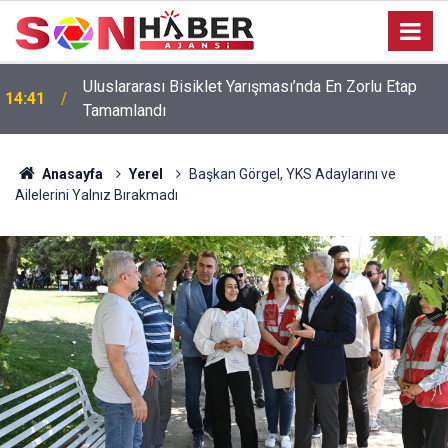
Uluslararası Bisiklet Yarışması’nda En Zorlu Etap
14:41
Tamamlandı
Anasayfa
Yerel
Başkan Görgel, YKS Adaylarını ve
Ailelerini Yalnız Bırakmadı