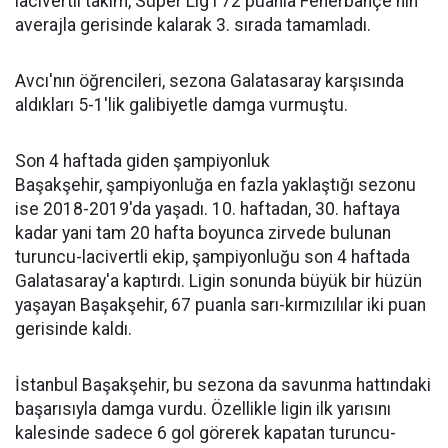
lacivertli takım, Süper Lig'i 72 puanla Fenerbahçe'nin
averajla gerisinde kalarak 3. sırada tamamladı.
Avcı'nın öğrencileri, sezona Galatasaray karşısında
aldıkları 5-1'lik galibiyetle damga vurmuştu.
Son 4 haftada giden şampiyonluk
Başakşehir, şampiyonluğa en fazla yaklaştığı sezonu
ise 2018-2019'da yaşadı. 10. haftadan, 30. haftaya
kadar yani tam 20 hafta boyunca zirvede bulunan
turuncu-lacivertli ekip, şampiyonluğu son 4 haftada
Galatasaray'a kaptırdı. Ligin sonunda büyük bir hüzün
yaşayan Başakşehir, 67 puanla sarı-kırmızılılar iki puan
gerisinde kaldı.
İstanbul Başakşehir, bu sezona da savunma hattındaki
başarısıyla damga vurdu. Özellikle ligin ilk yarısını
kalesinde sadece 6 gol görerek kapatan turuncu-