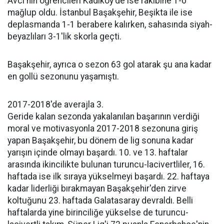
Avcı'nın öğrencileri Kadıköy'de ise rakibine 1-0
mağlup oldu. İstanbul Başakşehir, Beşikta ile ise
deplasmanda 1-1 berabere kalırken, sahasında siyah-
beyazlıları 3-1'lik skorla geçti.
Başakşehir, ayrıca o sezon 63 gol atarak şu ana kadar
en gollü sezonunu yaşamıştı.
2017-2018'de averajla 3.
Geride kalan sezonda yakalanılan başarının verdiği
moral ve motivasyonla 2017-2018 sezonuna giriş
yapan Başakşehir, bu dönem de lig sonuna kadar
yarışın içinde olmayı başardı. 10. ve 13. haftalar
arasında ikincilikte bulunan turuncu-lacivertliler, 16.
haftada ise ilk sıraya yükselmeyi başardı. 22. haftaya
kadar liderliği bırakmayan Başakşehir'den zirve
koltuğunu 23. haftada Galatasaray devraldı. Belli
haftalarda yine birinciliğe yükselse de turuncu-