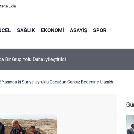
itene Ekle
NCEL
SAĞLIK
EKONOMI
ASAYIŞ
SPOR
da Bir Grup Yolu Daha İyileştirildi
2 Yaşında ki Suriye Uyruklu Çocuğun Cansız Bedenine Ulaşıldı
Gü