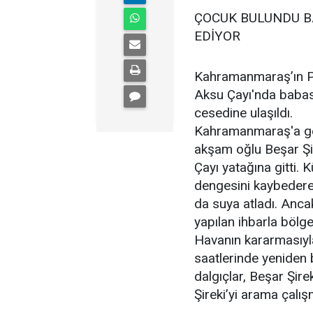
ÇOCUK BULUNDU B
EDİYOR
Kahramanmaraş’ın Paz
Aksu Çayı'nda babas
cesedine ulaşıldı.
Kahramanmaraş'a gel
akşam oğlu Beşar Şir
Çayı yatağına gitti. 
dengesini kaybedere
da suya atladı. Anc
yapılan ihbarla bölg
Havanın kararmasıyla
saatlerinde yeniden 
dalgıçlar, Beşar Şir
Şireki’yi arama çalış