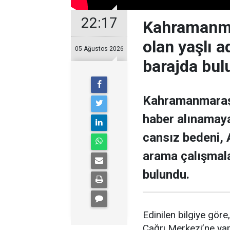
22:17
Kahramanmar
olan yaşlı 
05 Ağustos 2026
barajda bul
Kahramanmaraş’ı
haber alınamaya
cansız bedeni,
arama çalışmal
bulundu.
Edinilen bilgiye gör
Çağrı Merkezi’ne yapı