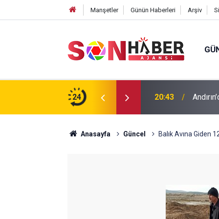
Manşetler
Günün Haberleri
Arşiv
S
GÜ
ıp olan yaşlı adamın cansız bedeni barajda
24
20:43
Andırın’
Anasayfa
Güncel
Balık Avına Giden 1