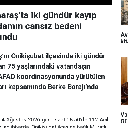
aş’ta iki gündür kayıp
adamın cansız bedeni
Avr
undu
ki
n Onikişubat ilçesinde iki gündür
n 75 yaşlarındaki vatandaşın
 AFAD koordinasyonunda yürütülen
arı kapsamında Berke Barajı’nda
Va
e, 4 Ağustos 2026 günü saat 08.50’de 112 Acil
Gü
lan ihbarda, Onikişubat ilçesine bağlı Muratlı