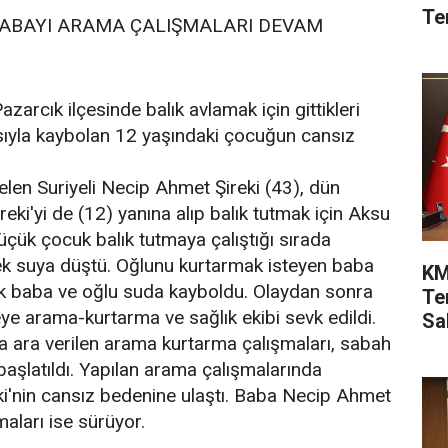
Te
ABAYI ARAMA ÇALIŞMALARI DEVAM
arcık ilçesinde balık avlamak için gittikleri
ıyla kaybolan 12 yaşındaki çocuğun cansız
en Suriyeli Necip Ahmet Şireki (43), dün
eki'yi de (12) yanına alıp balık tutmak için Aksu
Küçük çocuk balık tutmaya çalıştığı sırada
k suya düştü. Oğlunu kurtarmak isteyen baba
KM
ak baba ve oğlu suda kayboldu. Olaydan sonra
Te
eye arama-kurtarma ve sağlık ekibi sevk edildi.
Sah
 ara verilen arama kurtarma çalışmaları, sabah
başlatıldı. Yapılan arama çalışmalarında
eki'nin cansız bedenine ulaştı. Baba Necip Ahmet
maları ise sürüyor.