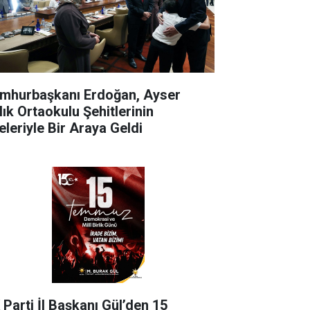
mhurbaşkanı Erdoğan, Ayser
lık Ortaokulu Şehitlerinin
eleriyle Bir Araya Geldi
 Parti İl Başkanı Gül’den 15