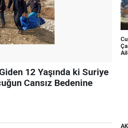
Cu
Ça
Ail
 Giden 12 Yaşında ki Suriye
cuğun Cansız Bedenine
AK