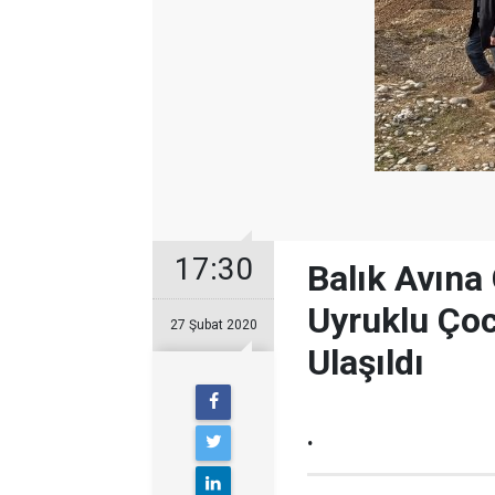
17:30
Balık Avına
Uyruklu Ço
27 Şubat 2020
Ulaşıldı
.