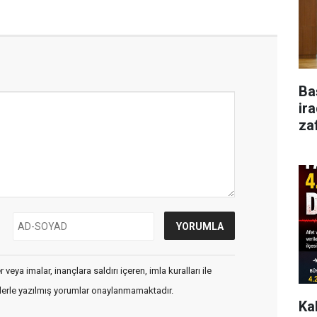
Ba
ir
za
veya imalar, inançlara saldırı içeren, imla kuralları ile
flerle yazılmış yorumlar onaylanmamaktadır.
Ka