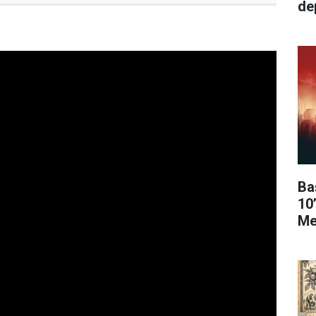
de
Ba
10
Me