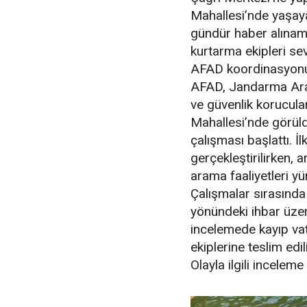
Mahallesi’nde yaşaya
gündür haber alınama
kurtarma ekipleri sev
AFAD koordinasyonu
AFAD, Jandarma Aram
ve güvenlik korucular
Mahallesi’nde görüld
çalışması başlattı. İ
gerçekleştirilirken, 
arama faaliyetleri yü
Çalışmalar sırasında
yönündeki ihbar üzeri
incelemede kayıp vata
ekiplerine teslim edil
Olayla ilgili inceleme 