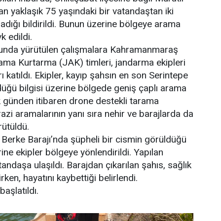
n yaklaşık 75 yaşındaki bir vatandaştan iki
dığı bildirildi. Bunun üzerine bölgeye arama
k edildi.
nda yürütülen çalışmalara Kahramanmaraş
a Kurtarma (JAK) timleri, jandarma ekipleri
ı katıldı. Ekipler, kayıp şahsın en son Serintepe
üğü bilgisi üzerine bölgede geniş çaplı arama
lk günden itibaren drone destekli tarama
arazi aramalarının yanı sıra nehir ve barajlarda da
rütüldü.
 Berke Barajı’nda şüpheli bir cismin görüldüğü
ne ekipler bölgeye yönlendirildi. Yapılan
ndaşa ulaşıldı. Barajdan çıkarılan şahıs, sağlık
irken, hayatını kaybettiği belirlendi.
başlatıldı.