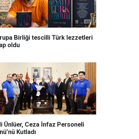
upa Birliği tescilli Türk lezzetleri
tap oldu
li Ünlüer, Ceza İnfaz Personeli
nü’nü Kutladı