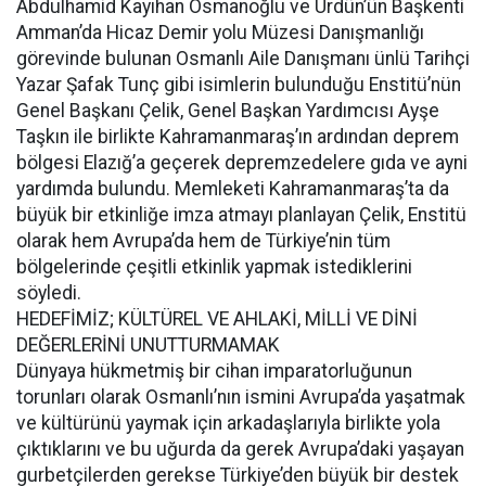
Abdulhamid Kayıhan Osmanoğlu ve Ürdün’ün Başkenti
Amman’da Hicaz Demir yolu Müzesi Danışmanlığı
görevinde bulunan Osmanlı Aile Danışmanı ünlü Tarihçi
Yazar Şafak Tunç gibi isimlerin bulunduğu Enstitü’nün
Genel Başkanı Çelik, Genel Başkan Yardımcısı Ayşe
Taşkın ile birlikte Kahramanmaraş’ın ardından deprem
bölgesi Elazığ’a geçerek depremzedelere gıda ve ayni
yardımda bulundu. Memleketi Kahramanmaraş’ta da
büyük bir etkinliğe imza atmayı planlayan Çelik, Enstitü
olarak hem Avrupa’da hem de Türkiye’nin tüm
bölgelerinde çeşitli etkinlik yapmak istediklerini
söyledi.
HEDEFİMİZ; KÜLTÜREL VE AHLAKİ, MİLLİ VE DİNİ
DEĞERLERİNİ UNUTTURMAMAK
Dünyaya hükmetmiş bir cihan imparatorluğunun
torunları olarak Osmanlı’nın ismini Avrupa’da yaşatmak
ve kültürünü yaymak için arkadaşlarıyla birlikte yola
çıktıklarını ve bu uğurda da gerek Avrupa’daki yaşayan
gurbetçilerden gerekse Türkiye’den büyük bir destek