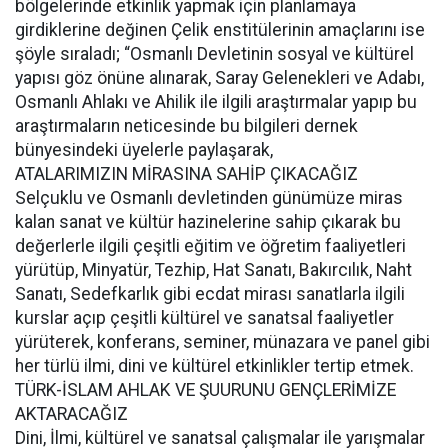
bölgelerinde etkinlik yapmak için planlamaya
girdiklerine değinen Çelik enstitülerinin amaçlarını ise
şöyle sıraladı; “Osmanlı Devletinin sosyal ve kültürel
yapısı göz önüne alınarak, Saray Gelenekleri ve Adabı,
Osmanlı Ahlakı ve Ahilik ile ilgili araştırmalar yapıp bu
araştırmaların neticesinde bu bilgileri dernek
bünyesindeki üyelerle paylaşarak,
ATALARIMIZIN MİRASINA SAHİP ÇIKACAĞIZ
Selçuklu ve Osmanlı devletinden günümüze miras
kalan sanat ve kültür hazinelerine sahip çıkarak bu
değerlerle ilgili çeşitli eğitim ve öğretim faaliyetleri
yürütüp, Minyatür, Tezhip, Hat Sanatı, Bakırcılık, Naht
Sanatı, Sedefkarlık gibi ecdat mirası sanatlarla ilgili
kurslar açıp çeşitli kültürel ve sanatsal faaliyetler
yürüterek, konferans, seminer, münazara ve panel gibi
her türlü ilmi, dini ve kültürel etkinlikler tertip etmek.
TÜRK-İSLAM AHLAK VE ŞUURUNU GENÇLERİMİZE
AKTARACAĞIZ
Dini, İlmi, kültürel ve sanatsal çalışmalar ile yarışmalar