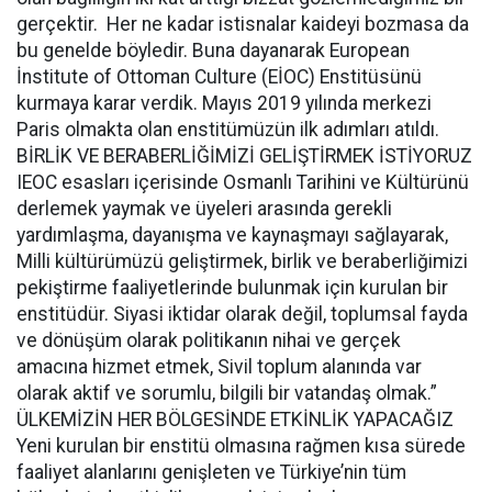
gerçektir. Her ne kadar istisnalar kaideyi bozmasa da
bu genelde böyledir. Buna dayanarak European
İnstitute of Ottoman Culture (EİOC) Enstitüsünü
kurmaya karar verdik. Mayıs 2019 yılında merkezi
Paris olmakta olan enstitümüzün ilk adımları atıldı.
BİRLİK VE BERABERLİĞİMİZİ GELİŞTİRMEK İSTİYORUZ
IEOC esasları içerisinde Osmanlı Tarihini ve Kültürünü
derlemek yaymak ve üyeleri arasında gerekli
yardımlaşma, dayanışma ve kaynaşmayı sağlayarak,
Milli kültürümüzü geliştirmek, birlik ve beraberliğimizi
pekiştirme faaliyetlerinde bulunmak için kurulan bir
enstitüdür. Siyasi iktidar olarak değil, toplumsal fayda
ve dönüşüm olarak politikanın nihai ve gerçek
amacına hizmet etmek, Sivil toplum alanında var
olarak aktif ve sorumlu, bilgili bir vatandaş olmak.”
ÜLKEMİZİN HER BÖLGESİNDE ETKİNLİK YAPACAĞIZ
Yeni kurulan bir enstitü olmasına rağmen kısa sürede
faaliyet alanlarını genişleten ve Türkiye’nin tüm