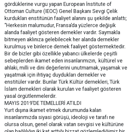
gördüklerine vurgu yapan European İnstitute of
Ottoman Culture (IEOC) Genel Başkanı Sevgi Çelik
kurdukları enstitünün faaliyet alanını şu şekilde anlattı;
“Herkesin malumudur, Fransa’da yüzlerce değişik
alanda faaliyet gösteren dernekler vardır. Saymakla
bitmeyen aklınıza gelebilecek her alanda dernekler
kurulmuş ve binlerce dernek faaliyet göstermektedir.
Bir de bizler gibi özellikle yabancı ülkelerde çeşitli
sebeplerden ikamet eden insanlarımızın, kültürel ve
ahlaki, milli ve dini değerlerini unutmamak, yaşamak ve
yaşatmak için ihtiyaç duydukları dernekler ve
enstitüler vardır. Bunlar Türk Kültür dernekleri, Türk
İslam dernekleri olarak kurulan ve faaliyet gösteren
yasal örgütlenmelerdir.
MAYIS 2019’DE TEMELLERİ ATILDI
Yurt dışına ikamet etmek durumunda kalan
insanlarımızda siyasi görüşü, ideoloji ve tarafı ne
olursa olsun, genel olarak vatan sevgisi ve kültürüne
olan bağlılığın iki kat arttığı bizzat gözlemlediğimiz bir