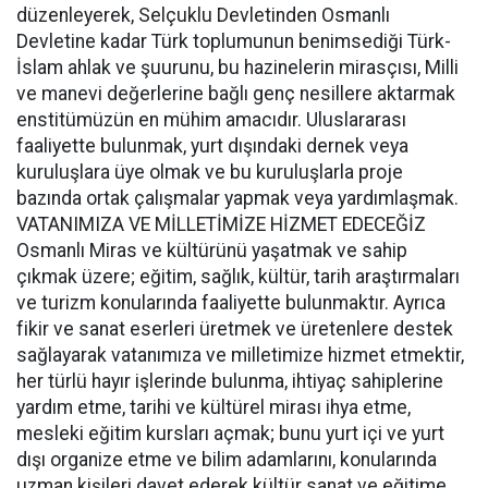
düzenleyerek, Selçuklu Devletinden Osmanlı
Devletine kadar Türk toplumunun benimsediği Türk-
İslam ahlak ve şuurunu, bu hazinelerin mirasçısı, Milli
ve manevi değerlerine bağlı genç nesillere aktarmak
enstitümüzün en mühim amacıdır. Uluslararası
faaliyette bulunmak, yurt dışındaki dernek veya
kuruluşlara üye olmak ve bu kuruluşlarla proje
bazında ortak çalışmalar yapmak veya yardımlaşmak.
VATANIMIZA VE MİLLETİMİZE HİZMET EDECEĞİZ
Osmanlı Miras ve kültürünü yaşatmak ve sahip
çıkmak üzere; eğitim, sağlık, kültür, tarih araştırmaları
ve turizm konularında faaliyette bulunmaktır. Ayrıca
fikir ve sanat eserleri üretmek ve üretenlere destek
sağlayarak vatanımıza ve milletimize hizmet etmektir,
her türlü hayır işlerinde bulunma, ihtiyaç sahiplerine
yardım etme, tarihi ve kültürel mirası ihya etme,
mesleki eğitim kursları açmak; bunu yurt içi ve yurt
dışı organize etme ve bilim adamlarını, konularında
uzman kişileri davet ederek kültür sanat ve eğitime