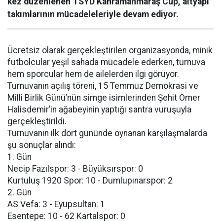
kez düzenlenen TSYD Kahramanmaraş Cup, altyapı
takımlarının mücadeleleriyle devam ediyor.
Ücretsiz olarak gerçekleştirilen organizasyonda, minik
futbolcular yeşil sahada mücadele ederken, turnuva
hem sporcular hem de ailelerden ilgi görüyor.
Turnuvanın açılış töreni, 15 Temmuz Demokrasi ve
Milli Birlik Günü’nün simge isimlerinden Şehit Ömer
Halisdemir’in ağabeyinin yaptığı santra vuruşuyla
gerçekleştirildi.
Turnuvanın ilk dört gününde oynanan karşılaşmalarda
şu sonuçlar alındı:
1. Gün
Necip Fazılspor: 3 - Büyüksırspor: 0
Kurtuluş 1920 Spor: 10 - Dumlupınarspor: 2
2. Gün
AS Vefa: 3 - Eyüpsultan: 1
Esentepe: 10 - 62 Kartalspor: 0