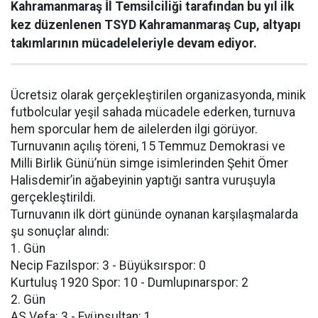
Kahramanmaraş İl Temsilciliği tarafından bu yıl ilk
kez düzenlenen TSYD Kahramanmaraş Cup, altyapı
takımlarının mücadeleleriyle devam ediyor.
Ücretsiz olarak gerçekleştirilen organizasyonda, minik
futbolcular yeşil sahada mücadele ederken, turnuva
hem sporcular hem de ailelerden ilgi görüyor.
Turnuvanın açılış töreni, 15 Temmuz Demokrasi ve
Milli Birlik Günü’nün simge isimlerinden Şehit Ömer
Halisdemir’in ağabeyinin yaptığı santra vuruşuyla
gerçekleştirildi.
Turnuvanın ilk dört gününde oynanan karşılaşmalarda
şu sonuçlar alındı:
1. Gün
Necip Fazılspor: 3 - Büyüksırspor: 0
Kurtuluş 1920 Spor: 10 - Dumlupınarspor: 2
2. Gün
AS Vefa: 3 - Eyüpsultan: 1