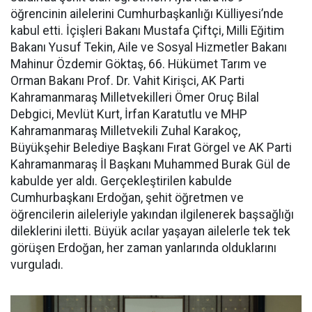
öğrencinin ailelerini Cumhurbaşkanlığı Külliyesi’nde
kabul etti. İçişleri Bakanı Mustafa Çiftçi, Milli Eğitim
Bakanı Yusuf Tekin, Aile ve Sosyal Hizmetler Bakanı
Mahinur Özdemir Göktaş, 66. Hükümet Tarım ve
Orman Bakanı Prof. Dr. Vahit Kirişci, AK Parti
Kahramanmaraş Milletvekilleri Ömer Oruç Bilal
Debgici, Mevlüt Kurt, İrfan Karatutlu ve MHP
Kahramanmaraş Milletvekili Zuhal Karakoç,
Büyükşehir Belediye Başkanı Fırat Görgel ve AK Parti
Kahramanmaraş İl Başkanı Muhammed Burak Gül de
kabulde yer aldı. Gerçekleştirilen kabulde
Cumhurbaşkanı Erdoğan, şehit öğretmen ve
öğrencilerin aileleriyle yakından ilgilenerek başsağlığı
dileklerini iletti. Büyük acılar yaşayan ailelerle tek tek
görüşen Erdoğan, her zaman yanlarında olduklarını
vurguladı.