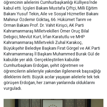
öğrencinin ailelerini Cumhurbaşkanlığı Külliyesi’nde
kabul etti. İçişleri Bakanı Mustafa Çiftçi, Milli Eğitim
Bakanı Yusuf Tekin, Aile ve Sosyal Hizmetler Bakanı
Mahinur Özdemir Göktaş, 66. Hükümet Tarım ve
Orman Bakanı Prof. Dr. Vahit Kirişci, AK Parti
Kahramanmaraş Milletvekilleri Ömer Oruç Bilal
Debgici, Mevlüt Kurt, İrfan Karatutlu ve MHP
Kahramanmaraş Milletvekili Zuhal Karakoç,
Büyükşehir Belediye Başkanı Fırat Görgel ve AK Parti
Kahramanmaraş İl Başkanı Muhammed Burak Gül de
kabulde yer aldı. Gerçekleştirilen kabulde
Cumhurbaşkanı Erdoğan, şehit öğretmen ve
öğrencilerin aileleriyle yakından ilgilenerek başsağlığı
dileklerini iletti. Büyük acılar yaşayan ailelerle tek tek
görüşen Erdoğan, her zaman yanlarında olduklarını
vurguladı.