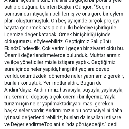
Andırın ilçesinin turizm alanında güçlü bir potansiyele
sahip olduğunu belirten Başkan Güngör; “Seçim
sonrasında ihtiyaçları belirlemiş ve ona göre bir eylem
planı oluşturmuştuk. On beş ay içinde birçok projeyi
hayata geçirmek nasip oldu. İki belediye işbirliği ile
ilçemize değer katacak. Örnek bir işbirliği içinde
olduğumuzu söyleyebiliriz. Geçtiğimiz Salı günü
Ekinözü’ndeydik. Çok verimli geçen bir ziyaret oldu bu.
Önemli değerlendirmelerde bulunduk. Muhtarlarımız
ve ilçe yöneticilerimizle istişare yaptık. Geçtiğimiz
süre içinde neler yapıldı, hangi ihtiyaçlara cevap
verildi, önümüzdeki dönemde neler yapmamız gerekir,
bunları konuştuk. Yeni notlar aldık. Bugün de
Andırın’dayız. Andırın’ımız havasıyla, suyuyla, yaylasıyla,
mükemmel doğasıyla çok önemli bir ilçemiz. Yayla
turizmi için neler yapılmaktadır,yapılması gereken
başka neler vardır, Andırın’ımızın bu potansiyelini daha
iyi nasıl değerlendirebiliriz, bunları da inşallah İstişare
ve DeğerlendirmeToplantısı’nda görüşeceğiz.” dedi.