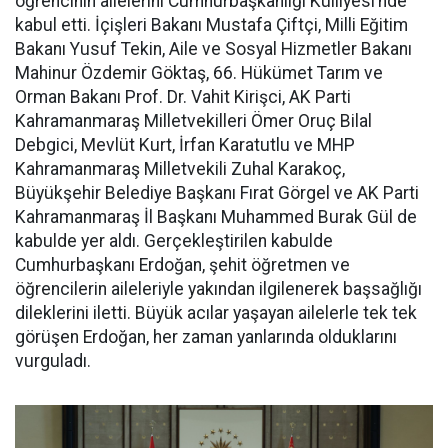
öğrencinin ailelerini Cumhurbaşkanlığı Külliyesi’nde
kabul etti. İçişleri Bakanı Mustafa Çiftçi, Milli Eğitim
Bakanı Yusuf Tekin, Aile ve Sosyal Hizmetler Bakanı
Mahinur Özdemir Göktaş, 66. Hükümet Tarım ve
Orman Bakanı Prof. Dr. Vahit Kirişci, AK Parti
Kahramanmaraş Milletvekilleri Ömer Oruç Bilal
Debgici, Mevlüt Kurt, İrfan Karatutlu ve MHP
Kahramanmaraş Milletvekili Zuhal Karakoç,
Büyükşehir Belediye Başkanı Fırat Görgel ve AK Parti
Kahramanmaraş İl Başkanı Muhammed Burak Gül de
kabulde yer aldı. Gerçekleştirilen kabulde
Cumhurbaşkanı Erdoğan, şehit öğretmen ve
öğrencilerin aileleriyle yakından ilgilenerek başsağlığı
dileklerini iletti. Büyük acılar yaşayan ailelerle tek tek
görüşen Erdoğan, her zaman yanlarında olduklarını
vurguladı.