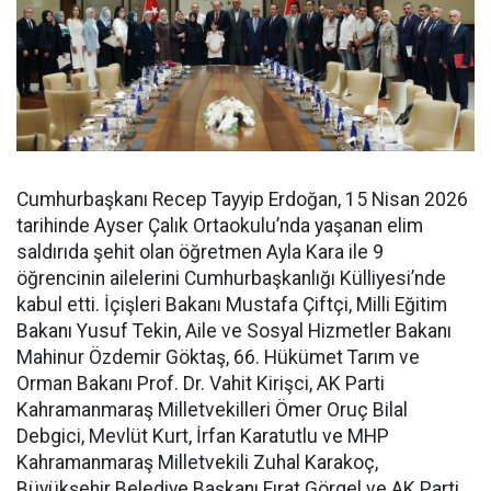
Cumhurbaşkanı Recep Tayyip Erdoğan, 15 Nisan 2026
tarihinde Ayser Çalık Ortaokulu’nda yaşanan elim
saldırıda şehit olan öğretmen Ayla Kara ile 9
öğrencinin ailelerini Cumhurbaşkanlığı Külliyesi’nde
kabul etti. İçişleri Bakanı Mustafa Çiftçi, Milli Eğitim
Bakanı Yusuf Tekin, Aile ve Sosyal Hizmetler Bakanı
Mahinur Özdemir Göktaş, 66. Hükümet Tarım ve
Orman Bakanı Prof. Dr. Vahit Kirişci, AK Parti
Kahramanmaraş Milletvekilleri Ömer Oruç Bilal
Debgici, Mevlüt Kurt, İrfan Karatutlu ve MHP
Kahramanmaraş Milletvekili Zuhal Karakoç,
Büyükşehir Belediye Başkanı Fırat Görgel ve AK Parti