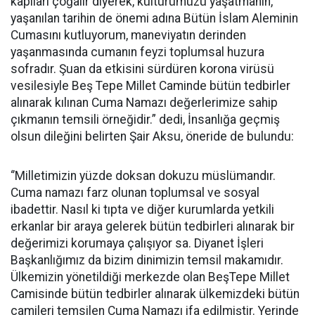
kapıları çoğalır diyerek, kültürümüzü yaşatmanın,
yaşanılan tarihin de önemi adına Bütün İslam Aleminin
Cumasını kutluyorum, maneviyatın derinden
yaşanmasında cumanın feyzi toplumsal huzura
sofradır. Şuan da etkisini sürdüren korona virüsü
vesilesiyle Beş Tepe Millet Caminde bütün tedbirler
alınarak kılınan Cuma Namazı değerlerimize sahip
çıkmanın temsili örneğidir.” dedi, İnsanlığa geçmiş
olsun dileğini belirten Şair Aksu, öneride de bulundu:
‘’Milletimizin yüzde doksan dokuzu müslümandır.
Cuma namazı farz olunan toplumsal ve sosyal
ibadettir. Nasıl ki tıpta ve diğer kurumlarda yetkili
erkanlar bir araya gelerek bütün tedbirleri alınarak bir
değerimizi korumaya çalışıyor sa. Diyanet İşleri
Başkanlığımız da bizim dinimizin temsil makamıdır.
Ülkemizin yönetildiği merkezde olan BeşTepe Millet
Camisinde bütün tedbirler alınarak ülkemizdeki bütün
camileri temsilen Cuma Namazı ifa edilmiştir. Yerinde