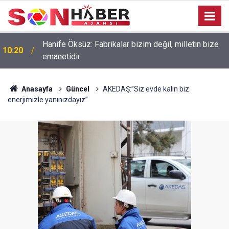
Hanife Öksüz: Fabrikalar bizim değil, milletin bize
10:20
emanetidir
Anasayfa
Güncel
AKEDAŞ:’’Siz evde kalın biz
enerjimizle yanınızdayız’’