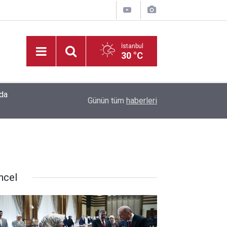
İstanbul
30 °C
20:35
Madrigal, Perşembe Günü KAFUM’da Sahne Ala
Günün tüm
haberleri
ncel