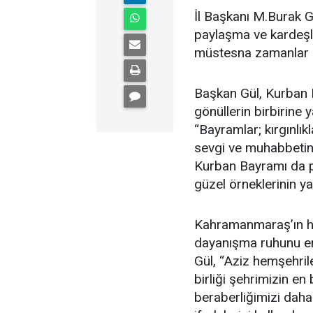
İl Başkanı M.Burak Gü
paylaşma ve kardeşli
müstesna zamanlar o
Başkan Gül, Kurban 
gönüllerin birbirine 
“Bayramlar; kırgınlık
sevgi ve muhabbetin 
Kurban Bayramı da pa
güzel örneklerinin ya
Kahramanmaraş’ın he
dayanışma ruhunu en
Gül, “Aziz hemşehril
birliği şehrimizin e
beraberliğimizi dah