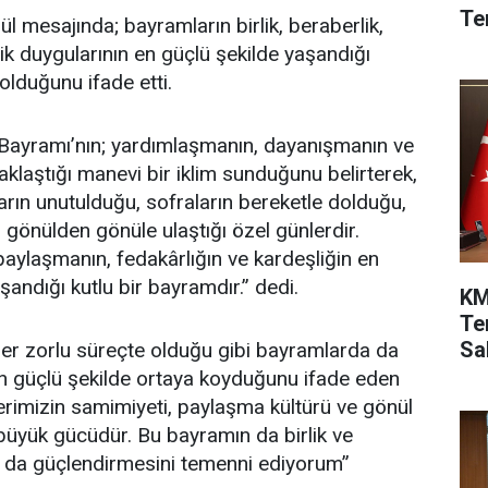
Te
l mesajında; bayramların birlik, beraberlik,
k duygularının en güçlü şekilde yaşandığı
lduğunu ifade etti.
Bayramı’nın; yardımlaşmanın, dayanışmanın ve
yaklaştığı manevi bir iklim sunduğunu belirterek,
ların unutulduğu, sofraların bereketle dolduğu,
gönülden gönüle ulaştığı özel günlerdir.
ylaşmanın, fedakârlığın ve kardeşliğin en
şandığı kutlu bir bayramdır.” dedi.
KM
Te
Sah
r zorlu süreçte olduğu gibi bayramlarda da
 güçlü şekilde ortaya koyduğunu ifade eden
erimizin samimiyeti, paylaşma kültürü ve gönül
n büyük gücüdür. Bu bayramın da birlik ve
a da güçlendirmesini temenni ediyorum”