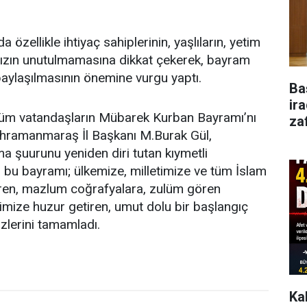
 özellikle ihtiyaç sahiplerinin, yaşlıların, yetim
ızın unutulmamasına dikkat çekerek, bayram
paylaşılmasının önemine vurgu yaptı.
Ba
ir
üm vatandaşların Mübarek Kurban Bayramı’nı
za
ahramanmaraş İl Başkanı M.Burak Gül,
ma şuurunu yeniden diri tutan kıymetli
bu bayramı; ülkemize, milletimize ve tüm İslam
iren, mazlum coğrafyalara, zulüm gören
mize huzur getiren, umut dolu bir başlangıç
sözlerini tamamladı.
Ka