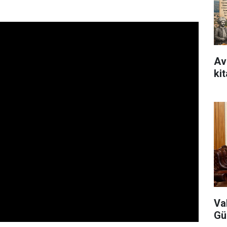
Avr
ki
Va
Gü