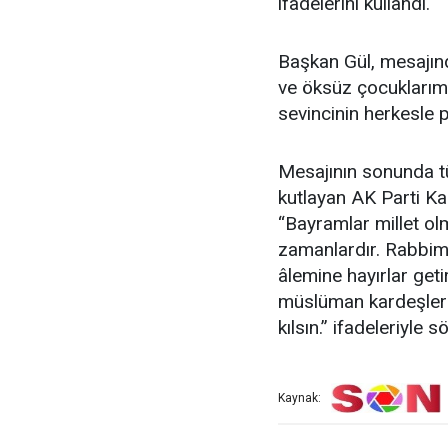
ifadelerini kullandı.
Başkan Gül, mesajında
ve öksüz çocuklarım
sevincinin herkesle 
Mesajının sonunda t
kutlayan AK Parti K
“Bayramlar millet ol
zamanlardır. Rabbim 
âlemine hayırlar get
müslüman kardeşleri
kılsın.” ifadeleriyle 
Kaynak: