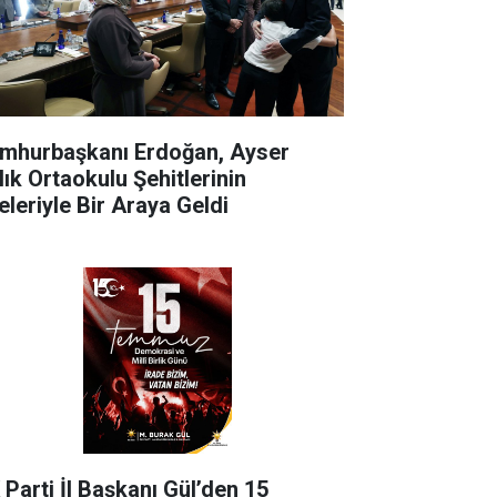
mhurbaşkanı Erdoğan, Ayser
lık Ortaokulu Şehitlerinin
eleriyle Bir Araya Geldi
 Parti İl Başkanı Gül’den 15