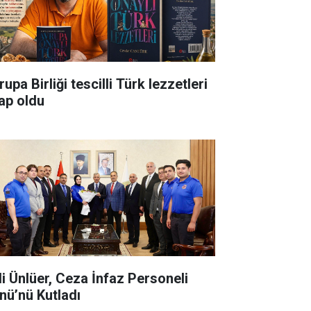
upa Birliği tescilli Türk lezzetleri
tap oldu
li Ünlüer, Ceza İnfaz Personeli
nü’nü Kutladı