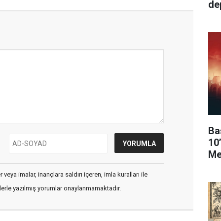
de
Ba
10
Me
veya imalar, inançlara saldırı içeren, imla kuralları ile
flerle yazılmış yorumlar onaylanmamaktadır.