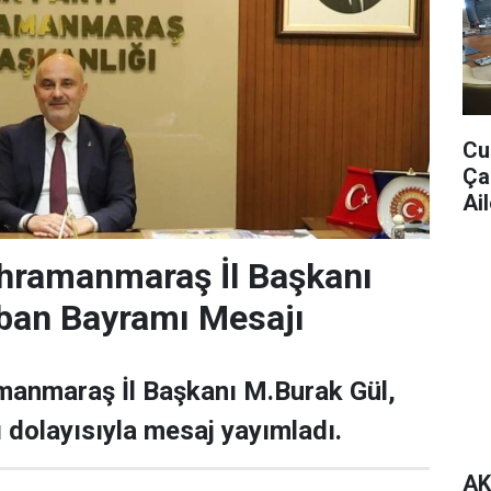
Cu
Ça
Ail
hramanmaraş İl Başkanı
ban Bayramı Mesajı
manmaraş İl Başkanı M.Burak Gül,
dolayısıyla mesaj yayımladı.
AK