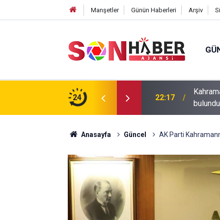
Manşetler
Günün Haberleri
Arşiv
S
GÜ
ıp olan yaşlı adamın cansız bedeni barajda
24
20:43
Andırın’
Anasayfa
Güncel
AK Parti Kahramanm