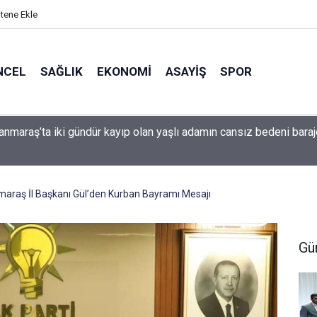
itene Ekle
NCEL
SAĞLIK
EKONOMI
ASAYIŞ
SPOR
da Bir Grup Yolu Daha İyileştirildi
araş İl Başkanı Gül’den Kurban Bayramı Mesajı
Gü