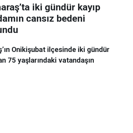
aş’ta iki gündür kayıp
adamın cansız bedeni
undu
n Onikişubat ilçesinde iki gündür
n 75 yaşlarındaki vatandaşın
 AFAD koordinasyonunda yürütülen
arı kapsamında Berke Barajı’nda
e, 4 Ağustos 2026 günü saat 08.50’de 112 Acil
lan ihbarda, Onikişubat ilçesine bağlı Muratlı
n yaklaşık 75 yaşındaki bir vatandaştan iki