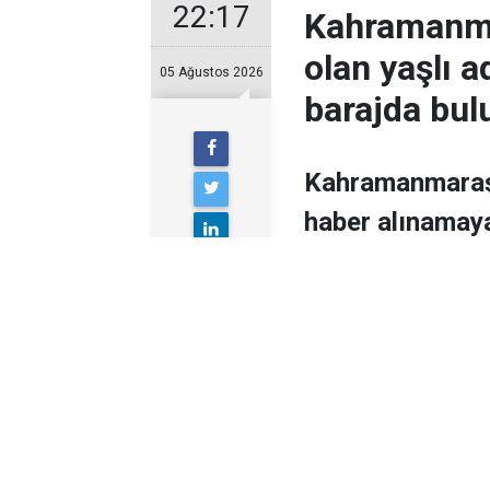
22:17
Kahramanmar
olan yaşlı 
05 Ağustos 2026
barajda bul
Kahramanmaraş’ı
haber alınamaya
cansız bedeni,
arama çalışmal
bulundu.
Edinilen bilgiye gör
Çağrı Merkezi’ne yapı
Mahallesi’nde yaşaya