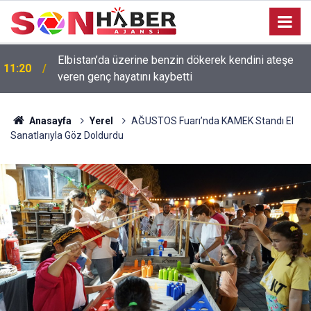
Elbistan’da üzerine benzin dökerek kendini ateşe
11:20
veren genç hayatını kaybetti
Anasayfa
Yerel
AĞUSTOS Fuarı’nda KAMEK Standı El
Sanatlarıyla Göz Doldurdu