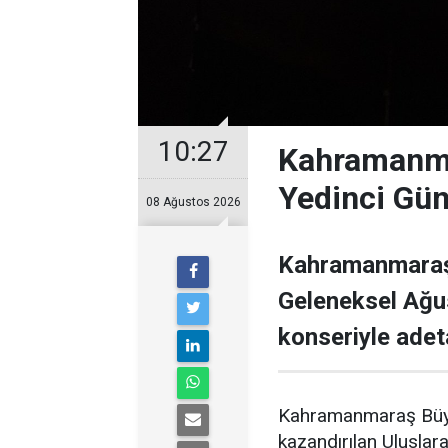
10:27
Kahramanma
Yedinci Gü
08 Ağustos 2026
Kahramanmaraş 
Geleneksel Ağu
konseriyle adet
Kahramanmaraş Büyük
kazandırılan Uluslar