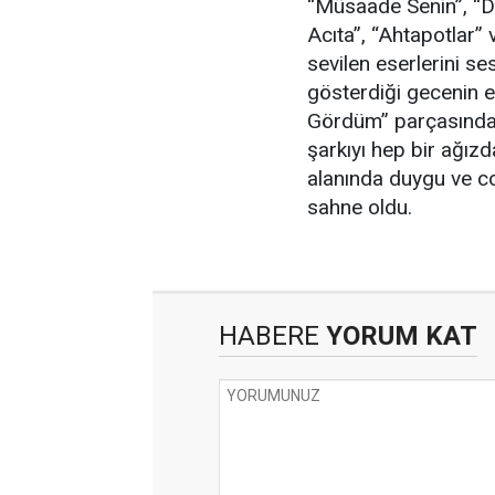
“Müsaade Senin”, “Di
Acıta”, “Ahtapotlar”
sevilen eserlerini se
gösterdiği gecenin e
Gördüm” parçasında y
şarkıyı hep bir ağızd
alanında duygu ve c
sahne oldu.
HABERE
YORUM KAT