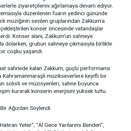
nserlerle ziyaretçilerini ağırlamaya devam ediyor.
 temasıyla düzenlenen fuarın yedinci gününde
ock müziğinin sevilen gruplarından Zakkum’a
çekleştirilen konser öncesinde vatandaşlar
terdi. Konser alanı, Zakkum’un sahneye
la dolarken, grubun sahneye çıkmasıyla birlikte
bir coşku yaşandı.
saat sahnede kalan Zakkum, güçlü performansı
yla Kahramanmaraşlı müzikseverlere keyifli bir
n solisti ve müzisyenleri, sahne boyunca
ileşim kurarak konserin enerjisini yüksek tuttu.
 Bir Ağızdan Söylendi
tıran Yeter”, “Al Gece Yarılarımı Benden”,