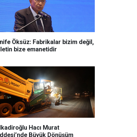
nife Öksüz: Fabrikalar bizim değil,
lletin bize emanetidir
lkadiroğlu Hacı Murat
ddesi’nde Büyük Dönüşüm