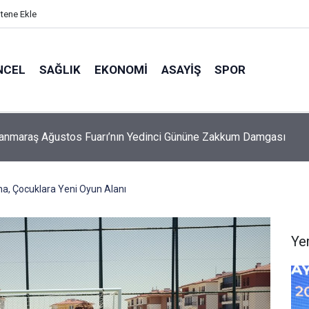
itene Ekle
NCEL
SAĞLIK
EKONOMI
ASAYIŞ
SPOR
Öksüz: Fabrikalar bizim değil, milletin bize emanetidir
aha, Çocuklara Yeni Oyun Alanı
Ye