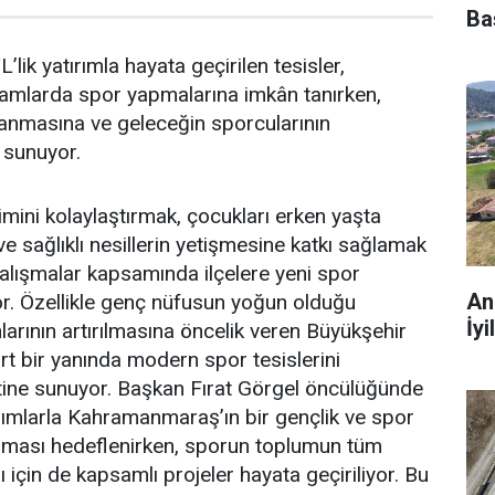
Ba
lik yatırımla hayata geçirilen tesisler,
tamlarda spor yapmalarına imkân tanırken,
anmasına ve geleceğin sporcularının
 sunuyor.
imini kolaylaştırmak, çocukları erken yaşta
e sağlıklı nesillerin yetişmesine katkı sağlamak
alışmalar kapsamında ilçelere yeni spor
An
yor. Özellikle genç nüfusun yoğun olduğu
İyi
larının artırılmasına öncelik veren Büyükşehir
ört bir yanında modern spor tesislerini
tine sunuyor. Başkan Fırat Görgel öncülüğünde
ırımlarla Kahramanmaraş’ın bir gençlik ve spor
uşması hedeflenirken, sporun toplumun tüm
 için de kapsamlı projeler hayata geçiriliyor. Bu