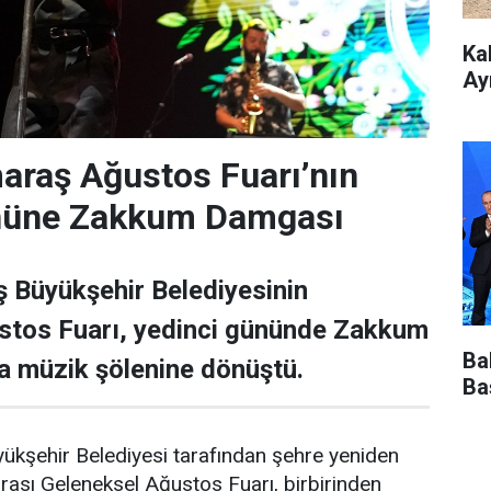
Ka
Ay
raş Ağustos Fuarı’nın
nüne Zakkum Damgası
Büyükşehir Belediyesinin
stos Fuarı, yedinci gününde Zakkum
Ba
a müzik şölenine dönüştü.
Ba
şehir Belediyesi tarafından şehre yeniden
arası Geleneksel Ağustos Fuarı, birbirinden