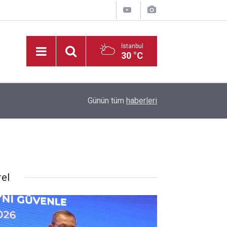
İstanbul
30 °C
10:08
TSYD Kahramanmaraş Cup’ta altyapı heyecanı s
Günün tüm
haberleri
rel