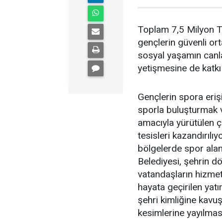
Toplam 7,5 Milyon TL’
gençlerin güvenli or
sosyal yaşamın canl
yetişmesine de katkı
Gençlerin spora eriş
sporla buluşturmak v
amacıyla yürütülen ç
tesisleri kazandırılı
bölgelerde spor alan
Belediyesi, şehrin d
vatandaşların hizme
hayata geçirilen yat
şehri kimliğine kav
kesimlerine yayılması