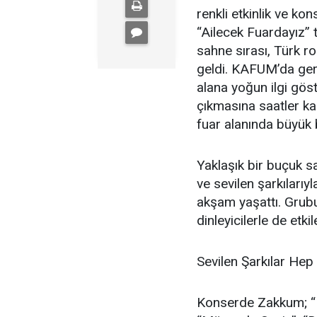
renkli etkinlik ve ko
“Ailecek Fuardayız”
sahne sırası, Türk r
geldi. KAFUM’da ger
alana yoğun ilgi gös
çıkmasına saatler ka
fuar alanında büyük 
Yaklaşık bir buçuk 
ve sevilen şarkıları
akşam yaşattı. Grubu
dinleyicilerle de etk
Sevilen Şarkılar Hep
Konserde Zakkum; “Ha