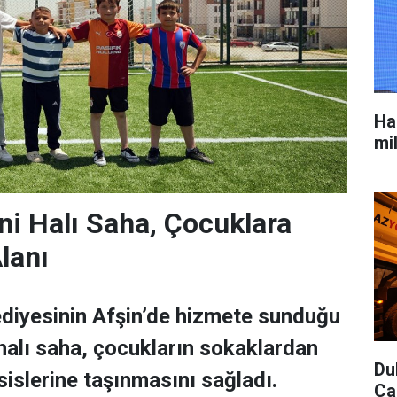
Ha
mi
eni Halı Saha, Çocuklara
lanı
diyesinin Afşin’de hizmete sunduğu
 halı saha, çocukların sokaklardan
Du
islerine taşınmasını sağladı.
Ca