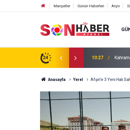
Manşetler
Günün Haberleri
Arşiv
S
GÜ
ın Yedinci Gününe Zakkum Damgası
24
10:20
Hanife 
Anasayfa
Yerel
Afşin’e 3 Yeni Halı S