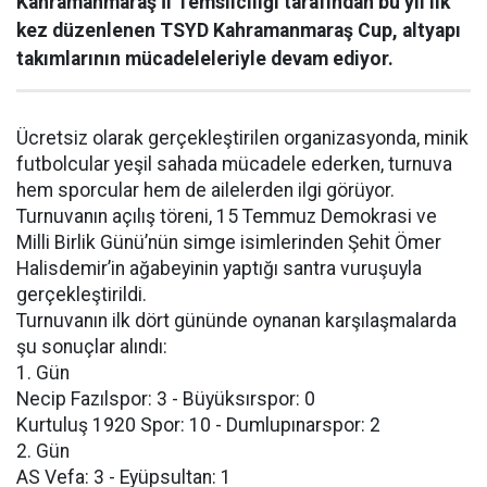
Kahramanmaraş İl Temsilciliği tarafından bu yıl ilk
kez düzenlenen TSYD Kahramanmaraş Cup, altyapı
takımlarının mücadeleleriyle devam ediyor.
Ücretsiz olarak gerçekleştirilen organizasyonda, minik
futbolcular yeşil sahada mücadele ederken, turnuva
hem sporcular hem de ailelerden ilgi görüyor.
Turnuvanın açılış töreni, 15 Temmuz Demokrasi ve
Milli Birlik Günü’nün simge isimlerinden Şehit Ömer
Halisdemir’in ağabeyinin yaptığı santra vuruşuyla
gerçekleştirildi.
Turnuvanın ilk dört gününde oynanan karşılaşmalarda
şu sonuçlar alındı:
1. Gün
Necip Fazılspor: 3 - Büyüksırspor: 0
Kurtuluş 1920 Spor: 10 - Dumlupınarspor: 2
2. Gün
AS Vefa: 3 - Eyüpsultan: 1