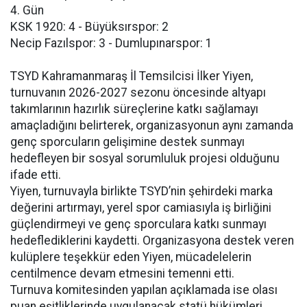
4. Gün
KSK 1920: 4 - Büyüksırspor: 2
Necip Fazılspor: 3 - Dumlupınarspor: 1
TSYD Kahramanmaraş İl Temsilcisi İlker Yiyen,
turnuvanın 2026-2027 sezonu öncesinde altyapı
takımlarının hazırlık süreçlerine katkı sağlamayı
amaçladığını belirterek, organizasyonun aynı zamanda
genç sporcuların gelişimine destek sunmayı
hedefleyen bir sosyal sorumluluk projesi olduğunu
ifade etti.
Yiyen, turnuvayla birlikte TSYD’nin şehirdeki marka
değerini artırmayı, yerel spor camiasıyla iş birliğini
güçlendirmeyi ve genç sporculara katkı sunmayı
hedeflediklerini kaydetti. Organizasyona destek veren
kulüplere teşekkür eden Yiyen, mücadelelerin
centilmence devam etmesini temenni etti.
Turnuva komitesinden yapılan açıklamada ise olası
puan eşitliklerinde uygulanacak statü hükümleri