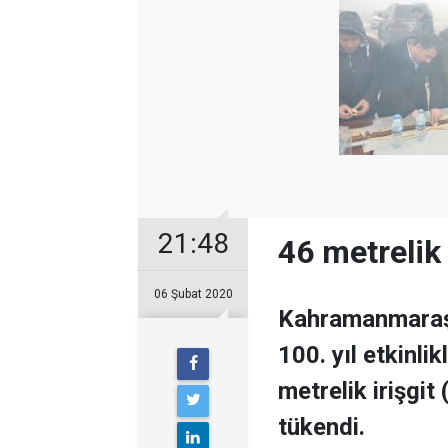
21:48
46 metrelik 
06 Şubat 2020
Kahramanmaraş’ı
100. yıl etkinl
metrelik irişgit
tükendi.