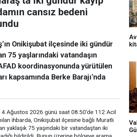
aş’ta iki gündür kayıp
adamın cansız bedeni
undu
Avr
n Onikişubat ilçesinde iki gündür
ki
n 75 yaşlarındaki vatandaşın
 AFAD koordinasyonunda yürütülen
arı kapsamında Berke Barajı’nda
e, 4 Ağustos 2026 günü saat 08.50’de 112 Acil
lan ihbarda, Onikişubat ilçesine bağlı Muratlı
Va
n yaklaşık 75 yaşındaki bir vatandaştan iki
Gü
dığı bildirildi. Bunun üzerine bölgeye arama