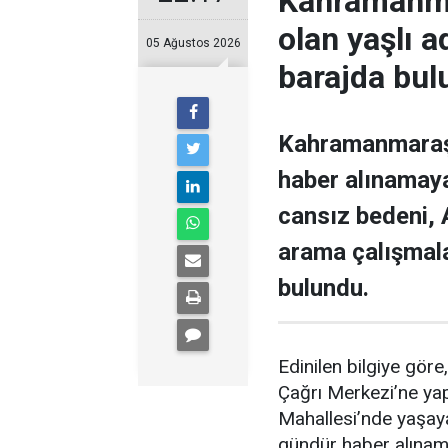
Kahramanmar
olan yaşlı 
05 Ağustos 2026
barajda bul
Kahramanmaraş’ı
haber alınamaya
cansız bedeni,
arama çalışmal
bulundu.
Edinilen bilgiye gör
Çağrı Merkezi’ne yapı
Mahallesi’nde yaşaya
gündür haber alınama