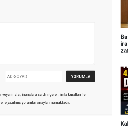
Ba
ir
za
veya imalar, inançlara saldırı içeren, imla kuralları ile
flerle yazılmış yorumlar onaylanmamaktadır.
Ka