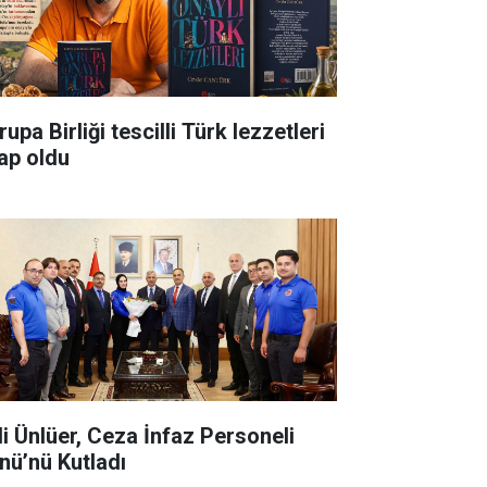
upa Birliği tescilli Türk lezzetleri
tap oldu
li Ünlüer, Ceza İnfaz Personeli
nü’nü Kutladı