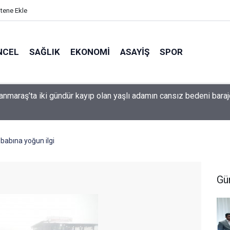
itene Ekle
NCEL
SAĞLIK
EKONOMI
ASAYIŞ
SPOR
da Bir Grup Yolu Daha İyileştirildi
ebabına yoğun ilgi
Gü