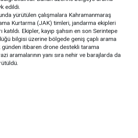
k edildi.
nda yürütülen çalışmalara Kahramanmaraş
a Kurtarma (JAK) timleri, jandarma ekipleri
ı katıldı. Ekipler, kayıp şahsın en son Serintepe
üğü bilgisi üzerine bölgede geniş çaplı arama
lk günden itibaren drone destekli tarama
arazi aramalarının yanı sıra nehir ve barajlarda da
rütüldü.
 Berke Barajı’nda şüpheli bir cismin görüldüğü
ne ekipler bölgeye yönlendirildi. Yapılan
ndaşa ulaşıldı. Barajdan çıkarılan şahıs, sağlık
irken, hayatını kaybettiği belirlendi.
başlatıldı.