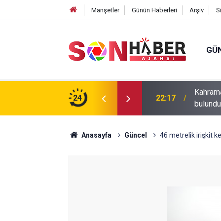
Manşetler
Günün Haberleri
Arşiv
S
GÜ
ıp olan yaşlı adamın cansız bedeni barajda
24
20:43
Andırın’
Anasayfa
Güncel
46 metrelik irişkit k