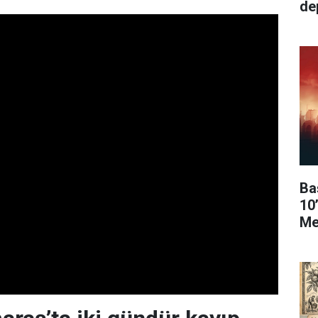
de
Ba
10
Me