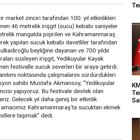
Te
market zinciri tarafından 100. yıl etkinlikleri
n 46 metrelik irişgit (sucu) kebabı saniyeler
metrelik mangalda pişirilen ve Kahramanmaraş
rek yapılan sucuk kebabı davetliler tarafından
Dulkadiroğlu beyliğine dayanan ve 700 yıldır
arı süsleyen irişgit, Yedikuyular Kayak
n festivalle sucuk severleri bir araya getirdi.
ıtımı noktasında çalışmalarını sürdürdükleri
syon sahibi Mustafa Akmansoy, “Yedikuyular
KM
ikincisi yapıyoruz. Bu festivale destek olan
Te
iz. Gelecek yıl daha geniş bir etkinlik
Sah
k amacımız Kahramanmaraş'ta sucuktan ekmek
sillere taşımak” dedi.