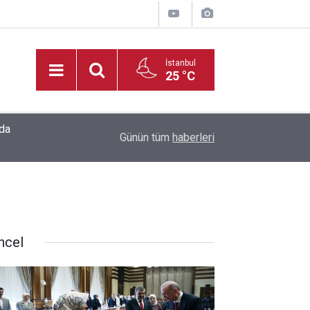
İstanbul
25 °C
20:35
Madrigal, Perşembe Günü KAFUM’da Sahne Ala
Günün tüm
haberleri
ncel