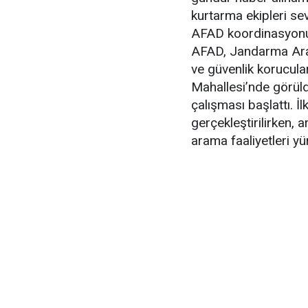
kurtarma ekipleri sev
AFAD koordinasyonu
AFAD, Jandarma Aram
ve güvenlik korucular
Mahallesi’nde görüld
çalışması başlattı. İ
gerçekleştirilirken, 
arama faaliyetleri yü
Çalışmalar sırasında
yönündeki ihbar üzeri
incelemede kayıp vata
ekiplerine teslim edil
Olayla ilgili inceleme 