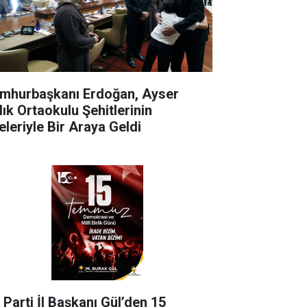
mhurbaşkanı Erdoğan, Ayser
lık Ortaokulu Şehitlerinin
eleriyle Bir Araya Geldi
 Parti İl Başkanı Gül’den 15